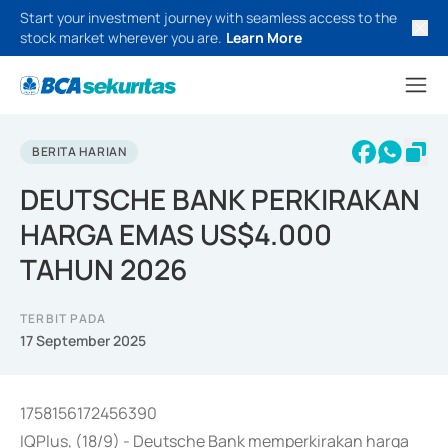
Start your investment journey with seamless access to the
stock market wherever you are.
Learn More
BERITA HARIAN
DEUTSCHE BANK PERKIRAKAN
HARGA EMAS US$4.000
TAHUN 2026
TERBIT PADA
17 September 2025
1758156172456390
IQPlus, (18/9) - Deutsche Bank memperkirakan harga