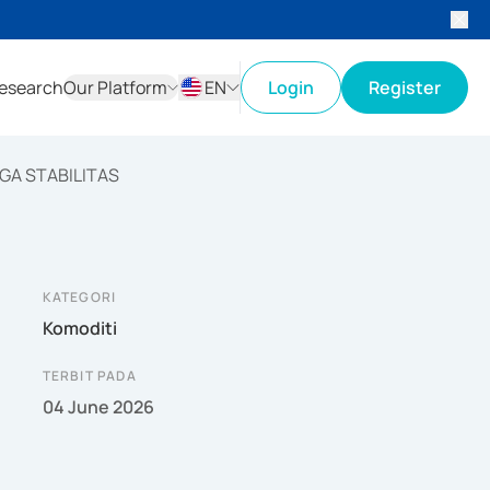
esearch
Our Platform
EN
Login
Register
ID
EN
GA STABILITAS
KATEGORI
Komoditi
TERBIT PADA
04 June 2026