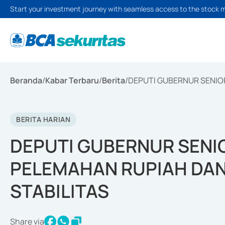
Start your investment journey with seamless access to the stock 
Beranda
/
Kabar Terbaru
/
Berita
/
DEPUTI GUBERNUR SENIOR
BERITA HARIAN
DEPUTI GUBERNUR SENIO
PELEMAHAN RUPIAH DAN
STABILITAS
Share via