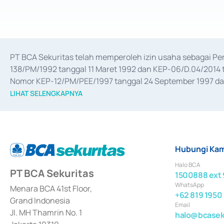
PT BCA Sekuritas telah memperoleh izin usaha sebagai P
138/PM/1992 tanggal 11 Maret 1992 dan KEP-06/D.04/2014 t
Nomor KEP-12/PM/PEE/1997 tanggal 24 September 1997 dan 
merger, akuisisi, divestasi, dan 
join venture
 berdasarkan su
LIHAT SELENGKAPNYA
dari Bank Indonesia antara lain sebagai Perantara Pelaksan
Bank Indonesia sebagai Lembaga Pendukung Penerbitan, Tr
tahun 2018.
Hubungi Kam
Halo BCA
PT BCA Sekuritas
1500888 ext 
WhatsApp
Menara BCA 41st Floor,
+62 819 1950
Grand Indonesia
Email
Jl. MH Thamrin No. 1
halo@bcaseku