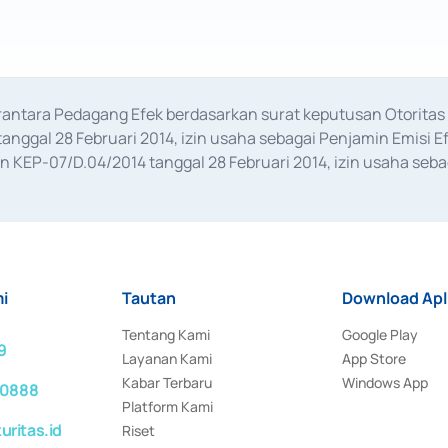
erantara Pedagang Efek berdasarkan surat keputusan Otorit
anggal 28 Februari 2014, izin usaha sebagai Penjamin Emisi E
KEP-07/D.04/2014 tanggal 28 Februari 2014, izin usaha sebag
rat keputusan Otoritas Jasa Keuangan Nomor S-67/PM.21/2017 t
aan Transaksi Sertifikat Deposito di Pasar Uang yang izinnya d
ansaksi, serta Penatausahaan dan Penyelesaian Transaksi Sur
i
Tautan
Download Apl
Tentang Kami
Google Play
9
Layanan Kami
App Store
Kabar Terbaru
Windows App
 0888
Platform Kami
ritas.id
Riset