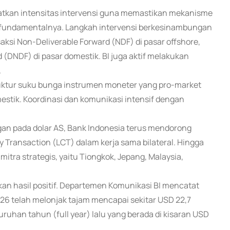
katkan intensitas intervensi guna memastikan mekanisme
uai fundamentalnya. Langkah intervensi berkesinambungan
nsaksi Non-Deliverable Forward (NDF) di pasar offshore,
 (DNDF) di pasar domestik. BI juga aktif melakukan
.
ruktur suku bunga instrumen moneter yang pro-market
estik. Koordinasi dan komunikasi intensif dengan
an pada dolar AS, Bank Indonesia terus mendorong
Transaction (LCT) dalam kerja sama bilateral. Hingga
mitra strategis, yaitu Tiongkok, Jepang, Malaysia,
kan hasil positif. Departemen Komunikasi BI mencatat
026 telah melonjak tajam mencapai sekitar USD 22,7
ruhan tahun (full year) lalu yang berada di kisaran USD