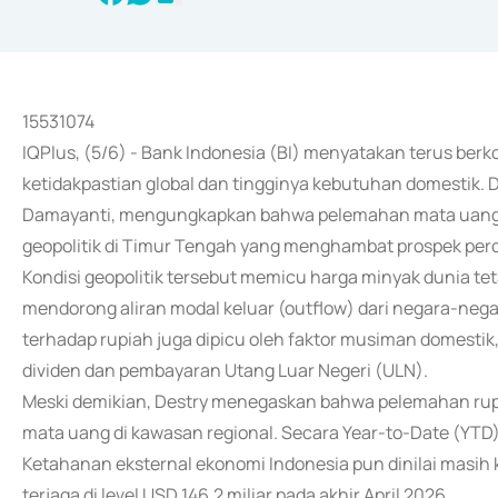
15531074
IQPlus, (5/6) - Bank Indonesia (BI) menyatakan terus berko
ketidakpastian global dan tingginya kebutuhan domestik. 
Damayanti, mengungkapkan bahwa pelemahan mata uang gar
geopolitik di Timur Tengah yang menghambat prospek per
Kondisi geopolitik tersebut memicu harga minyak dunia teta
mendorong aliran modal keluar (outflow) dari negara-nega
terhadap rupiah juga dipicu oleh faktor musiman domestik,
dividen dan pembayaran Utang Luar Negeri (ULN).
Meski demikian, Destry menegaskan bahwa pelemahan ru
mata uang di kawasan regional. Secara Year-to-Date (YTD),
Ketahanan eksternal ekonomi Indonesia pun dinilai masih k
terjaga di level USD 146,2 miliar pada akhir April 2026.