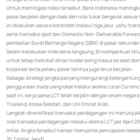
Untuk memitigasi risiko tersebut, Bank Indonesia mening
pasar berjalan dengan baik dan nilai tukar bergerak ses
ini dilakukan secara konsisten melalui tiga jalur, yaitu tra
serta transaksi spot dan Domestic Non-Deliverable Forward
pembelian Surat Berharga Negara (SBN) di pasar sekunder
Selain melakukan intervensi langsung, BI memperkuat st
untuk tetap memikat aliran modal asing masuk ke aset dom
korporasi serta pelaku pasar lainnya juga terus berjalan.
Sebagai strategi jangka panjang mengurangi ketergantung
penggunaan mata uang lokal melalui skema Local Currency 
saat ini, kerja sama LCT telah terjalin dengan enam negara 
Thailand, Korea Selatan, dan Uni Emirat Arab.
Langkah diversifikasi transaksi perdagangan ini menunjuk
nilai transaksi perdagangan melalui skema LCT per April 2
miliar. Angka tersebut hampir menyamai pencapaian keselu
25,7 miliar. (end)