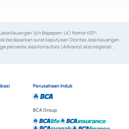
as Jasa Keuangan (d.h Bapepam-LK) Nomor KEP-
fek berdasarkan surat keputusan Otoritas Jasa Keuangan 
ai penyedia Jasa Konsultasi (
Advisory
) atas kegiatan 
anggal 3 Februari 2017, dan beberapa izin usaha lainnya 
iterbitkan pada tahun 2017 dan izin usaha lainnya dari 
at Berharga Komersial yang izinnya diterbitkan pada 
ikasi
Perusahaan Induk
BCA Group