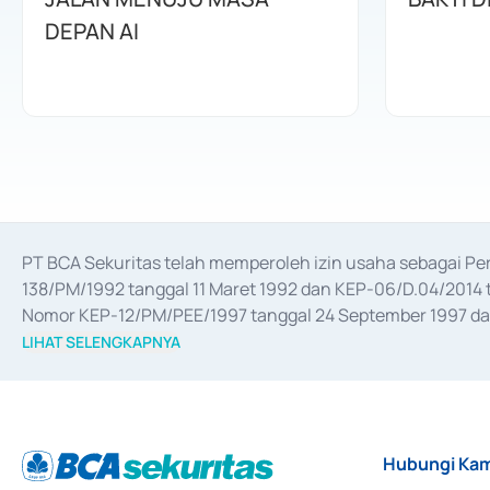
DEPAN AI
PT BCA Sekuritas telah memperoleh izin usaha sebagai P
138/PM/1992 tanggal 11 Maret 1992 dan KEP-06/D.04/2014 t
Nomor KEP-12/PM/PEE/1997 tanggal 24 September 1997 dan 
merger, akuisisi, divestasi, dan 
join venture
 berdasarkan su
LIHAT SELENGKAPNYA
dari Bank Indonesia antara lain sebagai Perantara Pelaksan
Bank Indonesia sebagai Lembaga Pendukung Penerbitan, Tr
tahun 2018.
Hubungi Kam