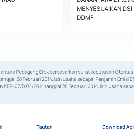
MENYESUAIKAN DSI
DDMF
erantara Pedagang Efek berdasarkan surat keputusan Otorit
anggal 28 Februari 2014, izin usaha sebagai Penjamin Emisi E
KEP-07/D.04/2014 tanggal 28 Februari 2014, izin usaha sebag
rat keputusan Otoritas Jasa Keuangan Nomor S-67/PM.21/2017 t
aan Transaksi Sertifikat Deposito di Pasar Uang yang izinnya d
ansaksi, serta Penatausahaan dan Penyelesaian Transaksi Sur
i
Tautan
Download Apl