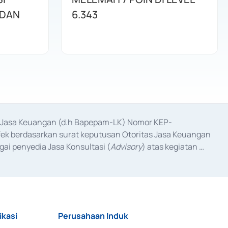
 DAN
6.343
as Jasa Keuangan (d.h Bapepam-LK) Nomor KEP-
fek berdasarkan surat keputusan Otoritas Jasa Keuangan 
ai penyedia Jasa Konsultasi (
Advisory
) atas kegiatan 
anggal 3 Februari 2017, dan beberapa izin usaha lainnya 
iterbitkan pada tahun 2017 dan izin usaha lainnya dari 
at Berharga Komersial yang izinnya diterbitkan pada 
ikasi
Perusahaan Induk