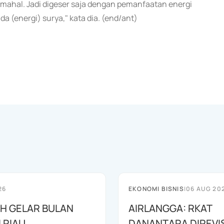
 mahal. Jadi digeser saja dengan pemanfaatan energi
da (energi) surya," kata dia. (end/ant)
26
EKONOMI BISNIS
|
06 AUG 20
AH GELAR BULAN
AIRLANGGA: RKAT
I RIAU
DANANTARA DIREVIS