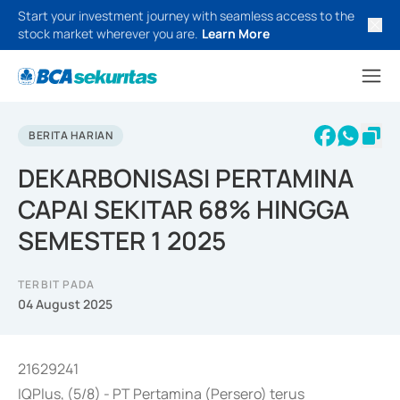
Start your investment journey with seamless access to the
stock market wherever you are.
Learn More
BERITA HARIAN
DEKARBONISASI PERTAMINA
CAPAI SEKITAR 68% HINGGA
SEMESTER 1 2025
TERBIT PADA
04 August 2025
21629241
IQPlus, (5/8) - PT Pertamina (Persero) terus