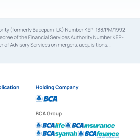
uthority (formerly Bapepam-LK) Number KEP-138/PM/1992
decree of the Financial Services Authority Number KEP-
 of Advisory Services on mergers, acquisitions,
bruary 28, 2014, a business license as a provider of
ial Services Authority Number S-67/PM.21/2017 dated
ementation of Certificate of Deposit Transactions in the
ion for the Issuance, Transaction, and Administration and
lication
Holding Company
BCA Group