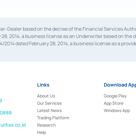
oker-Dealer based on the decree of the Financial Services A
28, 2014, a business license as an Underwriter based on the 
014 dated February 28, 2014, a business license as a provider
 Financial Services Authority Number S-67/PM.21/2014 dated Fe
and joint ventures based on the decision letter of the Financ
 Bank Indonesia, among others as an Intermediary for the Impl
usiness licenses from Bank Indonesia as a Supporting Institut
e was issued in 2018.
Links
Download App
About Us
Google Play
9
Our Services
App Store
Latest News
Windows App
 0888
Trading Platform
ritas.co.id
Research
Help