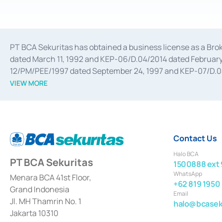
PT BCA Sekuritas has obtained a business license as a Br
dated March 11, 1992 and KEP-06/D.04/2014 dated February 
12/PM/PEE/1997 dated September 24, 1997 and KEP-07/D.04/2
divestments, and joint ventures based on the decree of the
VIEW MORE
Advisory Services for mergers, acquisitions, divestments, 
February 3, 2017, and several other business licenses from
Money Market whose license was issued in 2017 and other b
Settlement of Commercial Paper Transactions whose licens
Contact Us
Halo BCA
PT BCA Sekuritas
1500888 ext 
WhatsApp
Menara BCA 41st Floor,
+62 819 1950
Grand Indonesia
Email
Jl. MH Thamrin No. 1
halo@bcaseku
Jakarta 10310