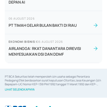
DEPAN AI
06 AUGUST 2026
PT TIMAH GELAR BULAN BAKTI DI RIAU
EKONOMI BISNIS
|
06 AUGUST 2026
AIRLANGGA: RKAT DANANTARA DIREVISI
MENYESUAIKAN DSI DAN DDMF
PT BCA Sekuritas telah memperoleh izin usaha sebagai Perantara 
Pedagang Efek berdasarkan surat keputusan Otoritas Jasa Keuangan (d.h 
Bapepam-LK) Nomor KEP-138/PM/1992 tanggal 11 Maret 1992 dan KEP-
06/D.04/2014 tanggal 28 Februari 2014, izin usaha sebagai Penjamin Emisi 
LIHAT SELENGKAPNYA
Efek berdasarkan surat keputusan Otoritas Jasa Keuangan Nomor KEP-
12/PM/PEE/1997 tanggal 24 September 1997 dan KEP-07/D.04/2014 
tanggal 28 Februari 2014, izin usaha sebagai penyedia Jasa Konsultasi 
(
Advisory
) atas kegiatan merger, akuisisi, divestasi, dan 
join venture