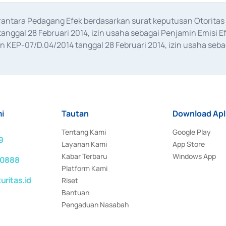
erantara Pedagang Efek berdasarkan surat keputusan Otorit
anggal 28 Februari 2014, izin usaha sebagai Penjamin Emisi E
KEP-07/D.04/2014 tanggal 28 Februari 2014, izin usaha sebag
rat keputusan Otoritas Jasa Keuangan Nomor S-67/PM.21/2017 t
aan Transaksi Sertifikat Deposito di Pasar Uang yang izinnya d
ansaksi, serta Penatausahaan dan Penyelesaian Transaksi Sur
i
Tautan
Download Apl
Tentang Kami
Google Play
9
Layanan Kami
App Store
Kabar Terbaru
Windows App
 0888
Platform Kami
ritas.id
Riset
Bantuan
Pengaduan Nasabah