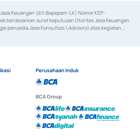
as Jasa Keuangan (d.h Bapepam-LK) Nomor KEP-
fek berdasarkan surat keputusan Otoritas Jasa Keuangan 
ai penyedia Jasa Konsultasi (
Advisory
) atas kegiatan 
anggal 3 Februari 2017, dan beberapa izin usaha lainnya 
iterbitkan pada tahun 2017 dan izin usaha lainnya dari 
at Berharga Komersial yang izinnya diterbitkan pada 
ikasi
Perusahaan Induk
BCA Group