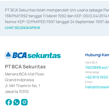
PT BCA Sekuritas telah memperoleh izin usaha sebagai P
138/PM/1992 tanggal 11 Maret 1992 dan KEP-06/D.04/2014 t
Nomor KEP-12/PM/PEE/1997 tanggal 24 September 1997 dan 
merger, akuisisi, divestasi, dan 
join venture
 berdasarkan su
LIHAT SELENGKAPNYA
dari Bank Indonesia antara lain sebagai Perantara Pelaksan
Bank Indonesia sebagai Lembaga Pendukung Penerbitan, Tr
tahun 2018.
Hubungi Kam
Halo BCA
PT BCA Sekuritas
1500888 ext 
WhatsApp
Menara BCA 41st Floor,
+62 819 1950
Grand Indonesia
Email
Jl. MH Thamrin No. 1
halo@bcaseku
Jakarta 10310