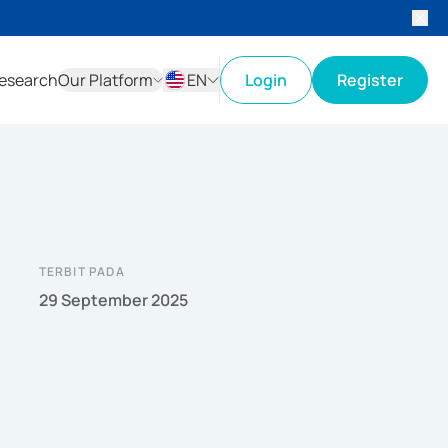
esearch
Our Platform
EN
Login
Register
ID
EN
TERBIT PADA
29 September 2025