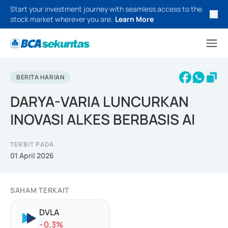
Start your investment journey with seamless access to the
stock market wherever you are.
Learn More
BERITA HARIAN
DARYA-VARIA LUNCURKAN
INOVASI ALKES BERBASIS AI
TERBIT PADA
01 April 2026
SAHAM TERKAIT
DVLA
-
-0.3
%