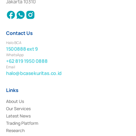
Jakarta 10310
2018.
Contact Us
Halo BCA
1500888 ext 9
WhatsApp
+62 819 1950 0888
Email
halo@bcasekuritas.co.id
Links
About Us
Our Services
Latest News
Trading Platform
Research