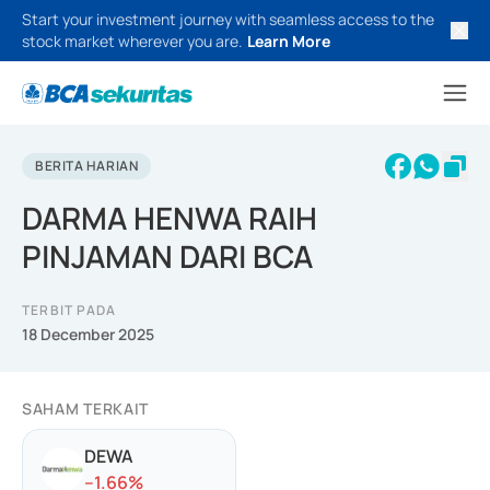
Start your investment journey with seamless access to the
stock market wherever you are.
Learn More
BERITA HARIAN
DARMA HENWA RAIH
PINJAMAN DARI BCA
TERBIT PADA
18 December 2025
SAHAM TERKAIT
DEWA
-
-1.66
%