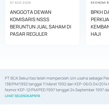
07 AUG 2026
EKONOMI B
ANGGOTA DEWAN
BPKH D
KOMISARIS NSSS
PERKUA
BERUNTUN JUAL SAHAM DI
KEMBAN
PASAR REGULER
HAJI
PT BCA Sekuritas telah memperoleh izin usaha sebagai P
138/PM/1992 tanggal 11 Maret 1992 dan KEP-06/D.04/2014 t
Nomor KEP-12/PM/PEE/1997 tanggal 24 September 1997 dan 
merger, akuisisi, divestasi, dan 
join venture
 berdasarkan su
LIHAT SELENGKAPNYA
dari Bank Indonesia antara lain sebagai Perantara Pelaksan
Bank Indonesia sebagai Lembaga Pendukung Penerbitan, Tr