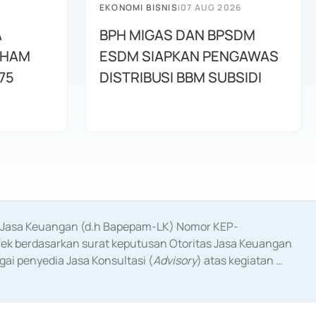
EKONOMI BISNIS
|
07 AUG 2026
A
BPH MIGAS DAN BPSDM
AHAM
ESDM SIAPKAN PENGAWAS
75
DISTRIBUSI BBM SUBSIDI
as Jasa Keuangan (d.h Bapepam-LK) Nomor KEP-
fek berdasarkan surat keputusan Otoritas Jasa Keuangan 
ai penyedia Jasa Konsultasi (
Advisory
) atas kegiatan 
anggal 3 Februari 2017, dan beberapa izin usaha lainnya 
iterbitkan pada tahun 2017 dan izin usaha lainnya dari 
at Berharga Komersial yang izinnya diterbitkan pada 