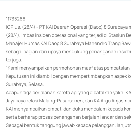
11735266
IQPlus, (28/4) - PT KAI Daerah Operasi (Daop) 8 Surabaya 
(28/4), imbas insiden operasional yang terjadi di Stasiun 
Manajer Humas KAI Daop 8 Surabaya Mahendro Trang Baw
sebagai bagian dari upaya mendukung penanganan insiden
terjaga.
"Kami menyampaikan permohonan maaf atas pembatalan per
Keputusan ini diambil dengan mempertimbangkan aspek k
Surabaya, Selasa.
Adapun tiga perjalanan kereta api yang dibatalkan yakni 
Jayabaya relasi Malang-Pasarsenen, dan KA Argo Anjasmor
KAI menyampaikan empati dan duka mendalam kepada korba
serta berharap proses penanganan berjalan lancar dan s
Sebagai bentuk tanggung jawab kepada pelanggan, lanjutn