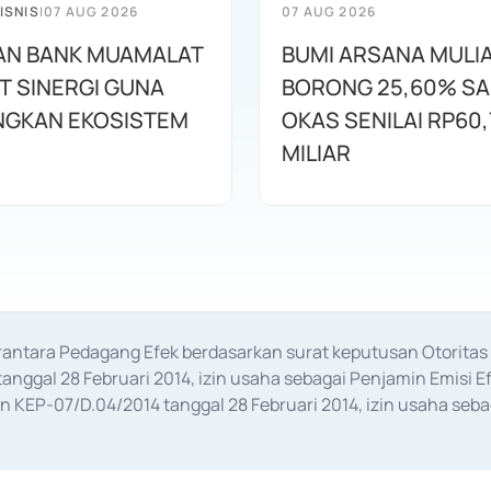
ISNIS
|
07 AUG 2026
07 AUG 2026
AN BANK MUAMALAT
BUMI ARSANA MULI
T SINERGI GUNA
BORONG 25,60% S
GKAN EKOSISTEM
OKAS SENILAI RP60,
MILIAR
erantara Pedagang Efek berdasarkan surat keputusan Otorit
anggal 28 Februari 2014, izin usaha sebagai Penjamin Emisi E
KEP-07/D.04/2014 tanggal 28 Februari 2014, izin usaha sebag
rat keputusan Otoritas Jasa Keuangan Nomor S-67/PM.21/2017 t
aan Transaksi Sertifikat Deposito di Pasar Uang yang izinnya d
ansaksi, serta Penatausahaan dan Penyelesaian Transaksi Sur