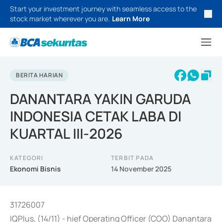
Start your investment journey with seamless access to the
stock market wherever you are.
Learn More
BERITA HARIAN
DANANTARA YAKIN GARUDA
INDONESIA CETAK LABA DI
KUARTAL III-2026
KATEGORI
TERBIT PADA
Ekonomi Bisnis
14 November 2025
31726007
IQPlus, (14/11) - hief Operating Officer (COO) Danantara