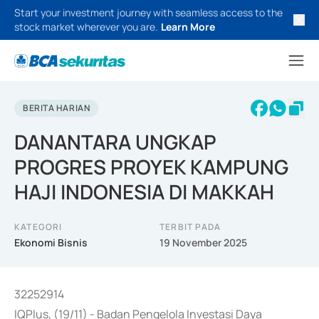
Start your investment journey with seamless access to the
stock market wherever you are.
Learn More
BERITA HARIAN
DANANTARA UNGKAP
PROGRES PROYEK KAMPUNG
HAJI INDONESIA DI MAKKAH
KATEGORI
TERBIT PADA
Ekonomi Bisnis
19 November 2025
32252914
IQPlus, (19/11) - Badan Pengelola Investasi Daya