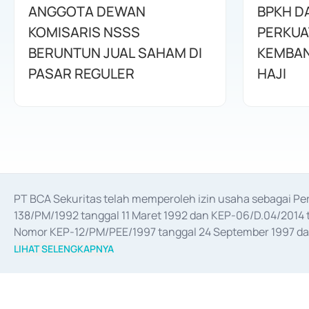
ANGGOTA DEWAN
BPKH D
KOMISARIS NSSS
PERKUA
BERUNTUN JUAL SAHAM DI
KEMBAN
PASAR REGULER
HAJI
PT BCA Sekuritas telah memperoleh izin usaha sebagai P
138/PM/1992 tanggal 11 Maret 1992 dan KEP-06/D.04/2014 t
Nomor KEP-12/PM/PEE/1997 tanggal 24 September 1997 dan 
merger, akuisisi, divestasi, dan 
join venture
 berdasarkan su
LIHAT SELENGKAPNYA
dari Bank Indonesia antara lain sebagai Perantara Pelaksan
Bank Indonesia sebagai Lembaga Pendukung Penerbitan, Tr
tahun 2018.