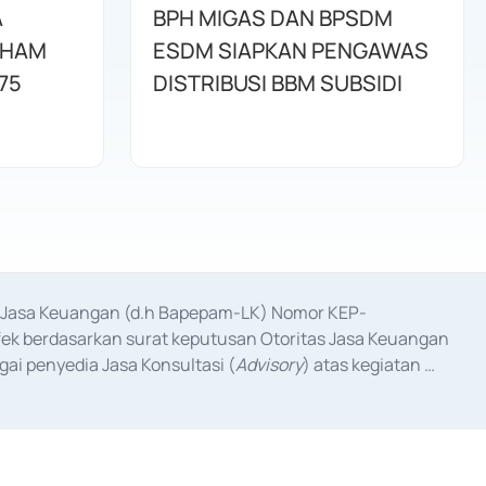
A
BPH MIGAS DAN BPSDM
AHAM
ESDM SIAPKAN PENGAWAS
75
DISTRIBUSI BBM SUBSIDI
as Jasa Keuangan (d.h Bapepam-LK) Nomor KEP-
fek berdasarkan surat keputusan Otoritas Jasa Keuangan 
ai penyedia Jasa Konsultasi (
Advisory
) atas kegiatan 
anggal 3 Februari 2017, dan beberapa izin usaha lainnya 
iterbitkan pada tahun 2017 dan izin usaha lainnya dari 
at Berharga Komersial yang izinnya diterbitkan pada 