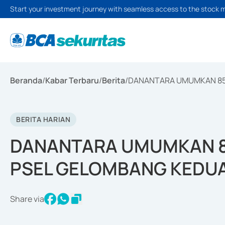
Start your investment journey with seamless access to the stock 
Beranda
/
Kabar Terbaru
/
Berita
/
DANANTARA UMUMKAN 85
BERITA HARIAN
DANANTARA UMUMKAN 8
PSEL GELOMBANG KEDU
Share via