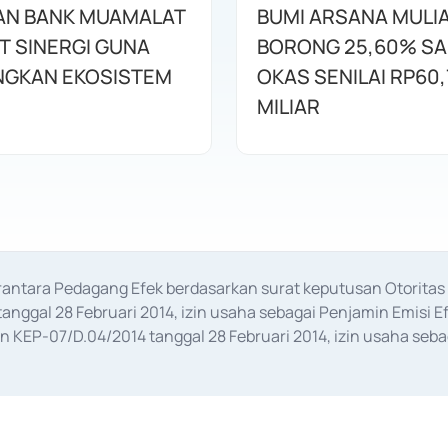
AN BANK MUAMALAT
BUMI ARSANA MULI
T SINERGI GUNA
BORONG 25,60% S
GKAN EKOSISTEM
OKAS SENILAI RP60,
MILIAR
erantara Pedagang Efek berdasarkan surat keputusan Otorit
anggal 28 Februari 2014, izin usaha sebagai Penjamin Emisi E
KEP-07/D.04/2014 tanggal 28 Februari 2014, izin usaha sebag
rat keputusan Otoritas Jasa Keuangan Nomor S-67/PM.21/2017 t
aan Transaksi Sertifikat Deposito di Pasar Uang yang izinnya d
ansaksi, serta Penatausahaan dan Penyelesaian Transaksi Sur