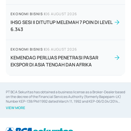
EKONOMI BISNIS
|
06 AUGUST 2026
IHSG SESI II DITUTUP MELEMAH 7 POIN DI LEVEL
6.343
EKONOMI BISNIS
|
06 AUGUST 2026
KEMENDAG PERLUAS PENETRASI PASAR
EKSPOR DI ASIA TENGAH DAN AFRIKA
PT BCA Sekuritas has obtained a business license as a Broker-Dealer based
on the decree of the Financial Services Authority (formerly Bapepam-LK)
Number KEP-138/PM/1992 dated March 11, 1992 and KEP-06/D.04/2014
dated February 28, 2014, a business license as an Underwriter based on the
VIEW MORE
decree of the Financial Services Authority Number KEP-12/PM/PEE/1997
dated September 24, 1997 and KEP-07/D.04/2014 dated February 28, 2014,
a business license as a provider of Advisory Services on mergers,
acquisitions, divestments, and joint ventures based on the decree of the
Financial Services Authority Number S-67/PM.21/2014 dated February 28,