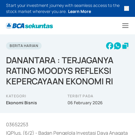
Start your investment journey with seamless access to the
stock market wherever you are.
Learn More
BERITA HARIAN
DANANTARA : TERJAGANYA
RATING MOODYS REFLEKSI
KEPERCAYAAN EKONOMI RI
KATEGORI
TERBIT PADA
Ekonomi Bisnis
06 February 2026
03652253
IQPlus, (6/2) - Badan Pengelola Investasi Daya Anagata