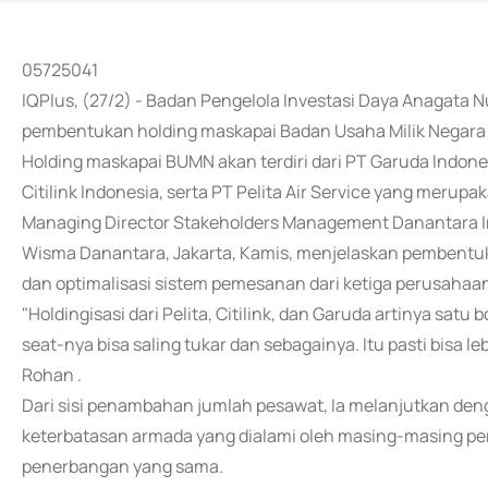
05725041
IQPlus, (27/2) - Badan Pengelola Investasi Daya Anagata
pembentukan holding maskapai Badan Usaha Milik Negara 
Holding maskapai BUMN akan terdiri dari PT Garuda Indone
Citilink Indonesia, serta PT Pelita Air Service yang merupa
Managing Director Stakeholders Management Danantara In
Wisma Danantara, Jakarta, Kamis, menjelaskan pembentu
dan optimalisasi sistem pemesanan dari ketiga perusahaa
"Holdingisasi dari Pelita, Citilink, dan Garuda artinya satu
seat-nya bisa saling tukar dan sebagainya. Itu pasti bisa leb
Rohan .
Dari sisi penambahan jumlah pesawat, Ia melanjutkan de
keterbatasan armada yang dialami oleh masing-masing perus
penerbangan yang sama.