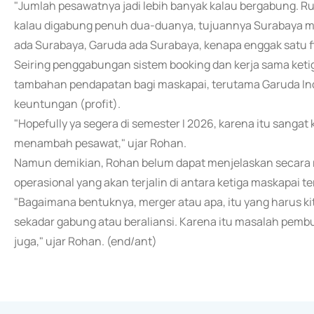
"Jumlah pesawatnya jadi lebih banyak kalau bergabung. R
kalau digabung penuh dua-duanya, tujuannya Surabaya misa
ada Surabaya, Garuda ada Surabaya, kenapa enggak satu fl
Seiring penggabungan sistem booking dan kerja sama keti
tambahan pendapatan bagi maskapai, terutama Garuda Ind
keuntungan (profit).
"Hopefully ya segera di semester I 2026, karena itu sanga
menambah pesawat," ujar Rohan.
Namun demikian, Rohan belum dapat menjelaskan secara r
operasional yang akan terjalin di antara ketiga maskapai te
"Bagaimana bentuknya, merger atau apa, itu yang harus ki
sekadar gabung atau beraliansi. Karena itu masalah pe
juga," ujar Rohan. (end/ant)