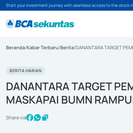
Start your investment journey with seamless access to the stock 
Beranda
/
Kabar Terbaru
/
Berita
/
DANANTARA TARGET PEM
BERITA HARIAN
DANANTARA TARGET PE
MASKAPAI BUMN RAMPU
Share via