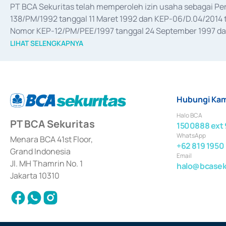
PT BCA Sekuritas telah memperoleh izin usaha sebagai P
138/PM/1992 tanggal 11 Maret 1992 dan KEP-06/D.04/2014 t
Nomor KEP-12/PM/PEE/1997 tanggal 24 September 1997 dan 
merger, akuisisi, divestasi, dan 
join venture
 berdasarkan su
LIHAT SELENGKAPNYA
dari Bank Indonesia antara lain sebagai Perantara Pelaksan
Bank Indonesia sebagai Lembaga Pendukung Penerbitan, Tr
tahun 2018.
Hubungi Kam
Halo BCA
PT BCA Sekuritas
1500888 ext 
WhatsApp
Menara BCA 41st Floor,
+62 819 1950
Grand Indonesia
Email
Jl. MH Thamrin No. 1
halo@bcaseku
Jakarta 10310