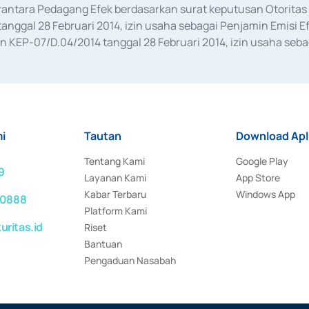
erantara Pedagang Efek berdasarkan surat keputusan Otorit
anggal 28 Februari 2014, izin usaha sebagai Penjamin Emisi E
KEP-07/D.04/2014 tanggal 28 Februari 2014, izin usaha sebag
rat keputusan Otoritas Jasa Keuangan Nomor S-67/PM.21/2017 t
aan Transaksi Sertifikat Deposito di Pasar Uang yang izinnya d
ansaksi, serta Penatausahaan dan Penyelesaian Transaksi Sur
i
Tautan
Download Apl
Tentang Kami
Google Play
9
Layanan Kami
App Store
Kabar Terbaru
Windows App
 0888
Platform Kami
ritas.id
Riset
Bantuan
Pengaduan Nasabah