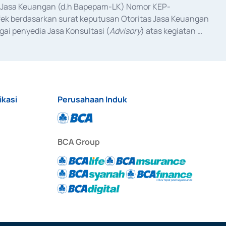
as Jasa Keuangan (d.h Bapepam-LK) Nomor KEP-
fek berdasarkan surat keputusan Otoritas Jasa Keuangan 
ai penyedia Jasa Konsultasi (
Advisory
) atas kegiatan 
anggal 3 Februari 2017, dan beberapa izin usaha lainnya 
iterbitkan pada tahun 2017 dan izin usaha lainnya dari 
at Berharga Komersial yang izinnya diterbitkan pada 
ikasi
Perusahaan Induk
BCA Group