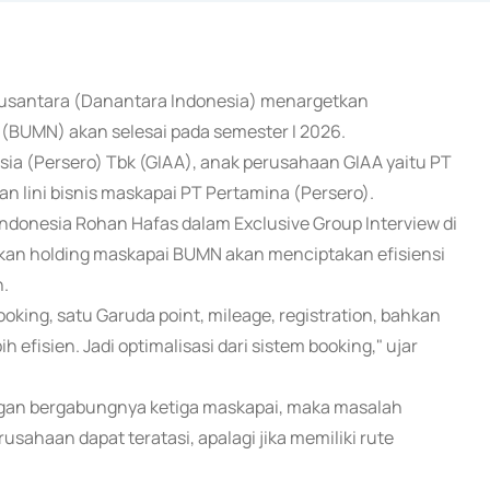
 Nusantara (Danantara Indonesia) menargetkan
(BUMN) akan selesai pada semester I 2026.
sia (Persero) Tbk (GIAA), anak perusahaan GIAA yaitu PT
kan lini bisnis maskapai PT Pertamina (Persero).
donesia Rohan Hafas dalam Exclusive Group Interview di
kan holding maskapai BUMN akan menciptakan efisiensi
n.
 booking, satu Garuda point, mileage, registration, bahkan
ih efisien. Jadi optimalisasi dari sistem booking," ujar
ngan bergabungnya ketiga maskapai, maka masalah
ahaan dapat teratasi, apalagi jika memiliki rute