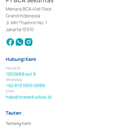
PT BCA Sekuritas
dan izin usaha lainnya dari Bank Indonesia sebagai Lembaga Pendukung 
Penerbitan, Transaksi, serta Penatausahaan dan Penyelesaian Transaksi 
Menara BCA 41st Floor,
Surat Berharga Komersial yang izinnya diterbitkan pada tahun 2018.
Grand Indonesia
Jl. MH Thamrin No. 1
Jakarta 10310
Hubungi Kami
Halo BCA
1500888 ext 9
WhatsApp
+62 819 1950 0888
Email
halo@bcasekuritas.id
Tautan
Tentang Kami