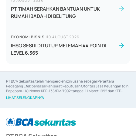
10 AUGUST 2026
PT TIMAH SERAHKAN BANTUAN UNTUK
RUMAH IBADAH DI BELITUNG
EKONOMI BISNIS
|
10 AUGUST 2026
IHSG SESI II DITUTUP MELEMAH 44 POIN DI
LEVEL 6.365
PT BCA Sekuritas telah memperoleh izin usaha sebagai Perantara 
Pedagang Efek berdasarkan surat keputusan Otoritas Jasa Keuangan (d.h 
Bapepam-LK) Nomor KEP-138/PM/1992 tanggal 11 Maret 1992 dan KEP-
06/D.04/2014 tanggal 28 Februari 2014, izin usaha sebagai Penjamin Emisi 
LIHAT SELENGKAPNYA
Efek berdasarkan surat keputusan Otoritas Jasa Keuangan Nomor KEP-
12/PM/PEE/1997 tanggal 24 September 1997 dan KEP-07/D.04/2014 
tanggal 28 Februari 2014, izin usaha sebagai penyedia Jasa Konsultasi 
(
Advisory
) atas kegiatan merger, akuisisi, divestasi, dan 
join venture
berdasarkan surat keputusan Otoritas Jasa Keuangan Nomor S-
67/PM.21/2017 tanggal 3 Februari 2017, dan beberapa izin usaha lainnya 
dari Bank Indonesia antara lain sebagai Perantara Pelaksanaan Transaksi 
Sertifikat Deposito di Pasar Uang yang izinnya diterbitkan pada tahun 2017 