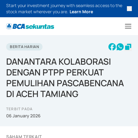
Start your investment journey with seamless access to the
stock market wherever you are.
Learn More
BERITA HARIAN
DANANTARA KOLABORASI
DENGAN PTPP PERKUAT
PEMULIHAN PASCABENCANA
DI ACEH TAMIANG
TERBIT PADA
06 January 2026
SAHAM TERKAIT