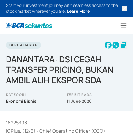
Start your investment journey with seamless access to the
stock market wherever you are.
Learn More
BERITA HARIAN
DANANTARA: DSI CEGAH
TRANSFER PRICING, BUKAN
AMBIL ALIH EKSPOR SDA
KATEGORI
TERBIT PADA
Ekonomi Bisnis
11 June 2026
16225308
IQPlus, (12/6) - Chief Operating Officer (COO)