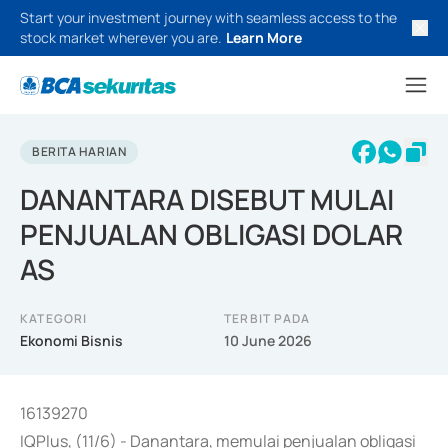
Start your investment journey with seamless access to the
stock market wherever you are.
Learn More
BERITA HARIAN
DANANTARA DISEBUT MULAI
PENJUALAN OBLIGASI DOLAR
AS
KATEGORI
TERBIT PADA
Ekonomi Bisnis
10 June 2026
16139270
IQPlus, (11/6) - Danantara, memulai penjualan obligasi