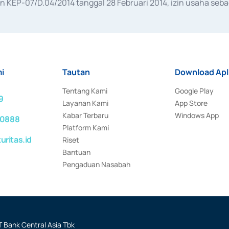
KEP-07/D.04/2014 tanggal 28 Februari 2014, izin usaha sebag
rat keputusan Otoritas Jasa Keuangan Nomor S-67/PM.21/2017 t
aan Transaksi Sertifikat Deposito di Pasar Uang yang izinnya d
ansaksi, serta Penatausahaan dan Penyelesaian Transaksi Sur
i
Tautan
Download Apl
Tentang Kami
Google Play
9
Layanan Kami
App Store
Kabar Terbaru
Windows App
 0888
Platform Kami
ritas.id
Riset
Bantuan
Pengaduan Nasabah
 Bank Central Asia Tbk