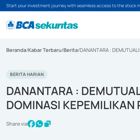
Start your investment journey with seamless access to the stock 
Beranda
/
Kabar Terbaru
/
Berita
/
DANANTARA : DEMUTUALI
BERITA HARIAN
DANANTARA : DEMUTUAL
DOMINASI KEPEMILIKAN
Share via