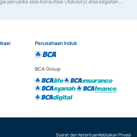
ai penyedia Jasa Konsultasi (
Advisory
) atas kegiatan 
anggal 3 Februari 2017, dan beberapa izin usaha lainnya 
iterbitkan pada tahun 2017 dan izin usaha lainnya dari 
at Berharga Komersial yang izinnya diterbitkan pada 
ikasi
Perusahaan Induk
BCA Group
Syarat dan Ketentuan
Kebijakan Privasi