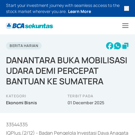
Start your investment journey with seamless access to the
stock market wherever you are.
Learn More
BERITA HARIAN
DANANTARA BUKA MOBILISASI
UDARA DEMI PERCEPAT
BANTUAN KE SUMATERA
KATEGORI
TERBIT PADA
Ekonomi Bisnis
01 December 2025
33544335
IQPlus,(2/12) - Badan Pengelola Investasi Daya Anagata