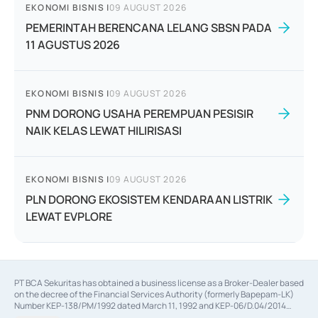
EKONOMI BISNIS
|
09 AUGUST 2026
PEMERINTAH BERENCANA LELANG SBSN PADA
11 AGUSTUS 2026
EKONOMI BISNIS
|
09 AUGUST 2026
PNM DORONG USAHA PEREMPUAN PESISIR
NAIK KELAS LEWAT HILIRISASI
EKONOMI BISNIS
|
09 AUGUST 2026
PLN DORONG EKOSISTEM KENDARAAN LISTRIK
LEWAT EVPLORE
PT BCA Sekuritas has obtained a business license as a Broker-Dealer based
on the decree of the Financial Services Authority (formerly Bapepam-LK)
Number KEP-138/PM/1992 dated March 11, 1992 and KEP-06/D.04/2014
dated February 28, 2014, a business license as an Underwriter based on the