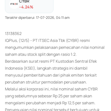
CYBR
-
-4.24
%
Terakhir diperbarui
:
17-07-2026, 04:11:am
13138362
IQPlus, (12/5) - PT ITSEC Asia Tbk (CYBR) resmi
mengumumkan pelaksanaan pemecahan nilai nominal
saham atau stock split dengan rasio 1:2.
Berdasarkan surat resmi PT Kustodian Sentral Efek
Indonesia (KSEI), langkah strategis ini diambil
menyusul pemberitahuan dari pihak emiten terkait
perubahan struktur permodalan perusahaan.
Melalui aksi korporasi ini, nilai nominal saham CYBR
yang sebelumnya sebesar Rp 25 per saham akan
mengalami perubahan menjadi Rp 12,5 per saham.
Penyesuaian nilai nominal tersebut bertujuan untuk