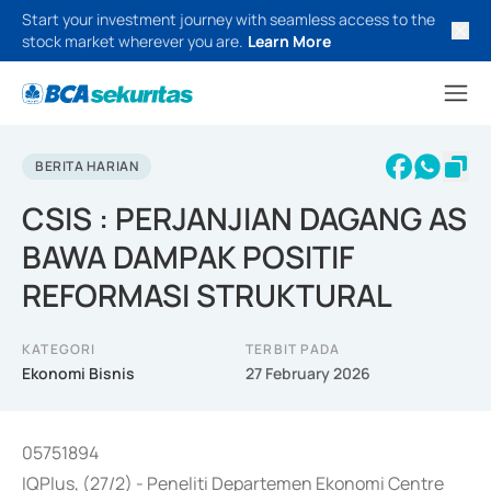
Start your investment journey with seamless access to the
stock market wherever you are.
Learn More
BERITA HARIAN
CSIS : PERJANJIAN DAGANG AS
BAWA DAMPAK POSITIF
REFORMASI STRUKTURAL
KATEGORI
TERBIT PADA
Ekonomi Bisnis
27 February 2026
05751894
IQPlus, (27/2) - Peneliti Departemen Ekonomi Centre