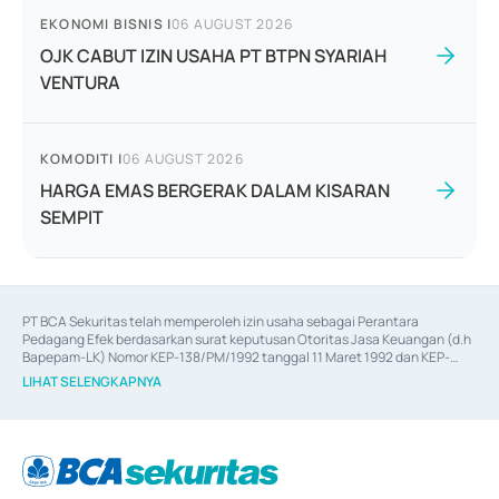
EKONOMI BISNIS
|
06 AUGUST 2026
OJK CABUT IZIN USAHA PT BTPN SYARIAH
VENTURA
KOMODITI
|
06 AUGUST 2026
HARGA EMAS BERGERAK DALAM KISARAN
SEMPIT
PT BCA Sekuritas telah memperoleh izin usaha sebagai Perantara 
Pedagang Efek berdasarkan surat keputusan Otoritas Jasa Keuangan (d.h 
Bapepam-LK) Nomor KEP-138/PM/1992 tanggal 11 Maret 1992 dan KEP-
06/D.04/2014 tanggal 28 Februari 2014, izin usaha sebagai Penjamin Emisi 
LIHAT SELENGKAPNYA
Efek berdasarkan surat keputusan Otoritas Jasa Keuangan Nomor KEP-
12/PM/PEE/1997 tanggal 24 September 1997 dan KEP-07/D.04/2014 
tanggal 28 Februari 2014, izin usaha sebagai penyedia Jasa Konsultasi 
(
Advisory
) atas kegiatan merger, akuisisi, divestasi, dan 
join venture
berdasarkan surat keputusan Otoritas Jasa Keuangan Nomor S-
67/PM.21/2017 tanggal 3 Februari 2017, dan beberapa izin usaha lainnya 