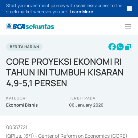
Start your investment journey with seamless access to the
stock market wherever you are.
Learn More
BERITA HARIAN
CORE PROYEKSI EKONOMI RI
TAHUN INI TUMBUH KISARAN
4,9-5,1 PERSEN
KATEGORI
TERBIT PADA
Ekonomi Bisnis
06 January 2026
00557721
IQPlus, (6/1) - Center of Reform on Economics (CORE)