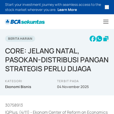
Start your investment journey with seamless access to the
stock market wherever you are.
Learn More
BERITA HARIAN
CORE: JELANG NATAL,
PASOKAN-DISTRIBUSI PANGAN
STRATEGIS PERLU DIJAGA
KATEGORI
TERBIT PADA
Ekonomi Bisnis
04 November 2025
30758913
IQPlus, (4/11) - Ekonom Center of Reform on Economics