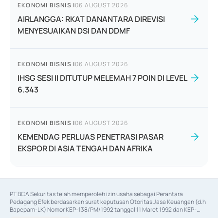
EKONOMI BISNIS
|
06 AUGUST 2026
AIRLANGGA: RKAT DANANTARA DIREVISI
MENYESUAIKAN DSI DAN DDMF
EKONOMI BISNIS
|
06 AUGUST 2026
IHSG SESI II DITUTUP MELEMAH 7 POIN DI LEVEL
6.343
EKONOMI BISNIS
|
06 AUGUST 2026
KEMENDAG PERLUAS PENETRASI PASAR
EKSPOR DI ASIA TENGAH DAN AFRIKA
PT BCA Sekuritas telah memperoleh izin usaha sebagai Perantara 
Pedagang Efek berdasarkan surat keputusan Otoritas Jasa Keuangan (d.h 
Bapepam-LK) Nomor KEP-138/PM/1992 tanggal 11 Maret 1992 dan KEP-
06/D.04/2014 tanggal 28 Februari 2014, izin usaha sebagai Penjamin Emisi 