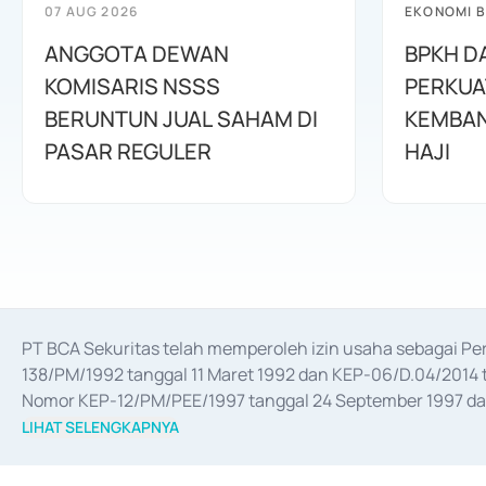
07 AUG 2026
EKONOMI B
ANGGOTA DEWAN
BPKH D
KOMISARIS NSSS
PERKUA
BERUNTUN JUAL SAHAM DI
KEMBAN
PASAR REGULER
HAJI
PT BCA Sekuritas telah memperoleh izin usaha sebagai P
138/PM/1992 tanggal 11 Maret 1992 dan KEP-06/D.04/2014 t
Nomor KEP-12/PM/PEE/1997 tanggal 24 September 1997 dan 
merger, akuisisi, divestasi, dan 
join venture
 berdasarkan su
LIHAT SELENGKAPNYA
dari Bank Indonesia antara lain sebagai Perantara Pelaksan
Bank Indonesia sebagai Lembaga Pendukung Penerbitan, Tr