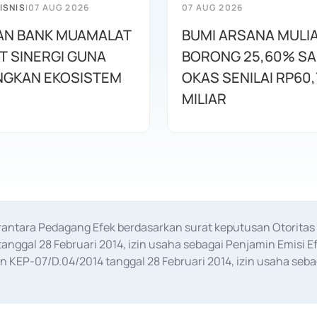
ISNIS
|
07 AUG 2026
07 AUG 2026
AN BANK MUAMALAT
BUMI ARSANA MULI
T SINERGI GUNA
BORONG 25,60% S
GKAN EKOSISTEM
OKAS SENILAI RP60,
MILIAR
erantara Pedagang Efek berdasarkan surat keputusan Otorit
anggal 28 Februari 2014, izin usaha sebagai Penjamin Emisi E
KEP-07/D.04/2014 tanggal 28 Februari 2014, izin usaha sebag
rat keputusan Otoritas Jasa Keuangan Nomor S-67/PM.21/2017 t
aan Transaksi Sertifikat Deposito di Pasar Uang yang izinnya d
ansaksi, serta Penatausahaan dan Penyelesaian Transaksi Sur