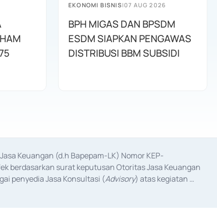
EKONOMI BISNIS
|
07 AUG 2026
A
BPH MIGAS DAN BPSDM
AHAM
ESDM SIAPKAN PENGAWAS
75
DISTRIBUSI BBM SUBSIDI
as Jasa Keuangan (d.h Bapepam-LK) Nomor KEP-
fek berdasarkan surat keputusan Otoritas Jasa Keuangan 
ai penyedia Jasa Konsultasi (
Advisory
) atas kegiatan 
anggal 3 Februari 2017, dan beberapa izin usaha lainnya 
iterbitkan pada tahun 2017 dan izin usaha lainnya dari 
at Berharga Komersial yang izinnya diterbitkan pada 