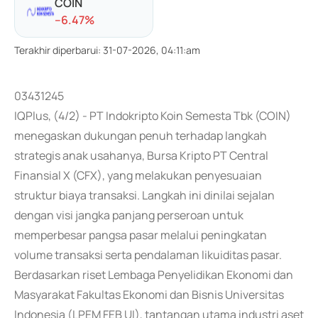
COIN
-
-6.47
%
Terakhir diperbarui
:
31-07-2026, 04:11:am
03431245
IQPlus, (4/2) - PT Indokripto Koin Semesta Tbk (COIN)
menegaskan dukungan penuh terhadap langkah
strategis anak usahanya, Bursa Kripto PT Central
Finansial X (CFX), yang melakukan penyesuaian
struktur biaya transaksi. Langkah ini dinilai sejalan
dengan visi jangka panjang perseroan untuk
memperbesar pangsa pasar melalui peningkatan
volume transaksi serta pendalaman likuiditas pasar.
Berdasarkan riset Lembaga Penyelidikan Ekonomi dan
Masyarakat Fakultas Ekonomi dan Bisnis Universitas
Indonesia (LPEM FEB UI), tantangan utama industri aset