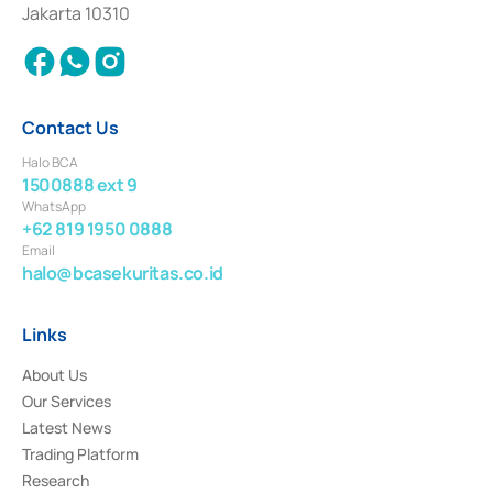
Settlement of Commercial Paper Transactions whose license was issued in
Jakarta 10310
2018.
Contact Us
Halo BCA
1500888 ext 9
WhatsApp
+62 819 1950 0888
Email
halo@bcasekuritas.co.id
Links
About Us
Our Services
Latest News
Trading Platform
Research