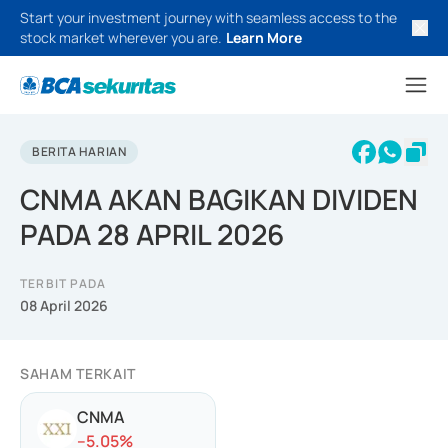
Start your investment journey with seamless access to the
stock market wherever you are.
Learn More
BERITA HARIAN
CNMA AKAN BAGIKAN DIVIDEN
PADA 28 APRIL 2026
TERBIT PADA
08 April 2026
SAHAM TERKAIT
CNMA
-
-5.05
%