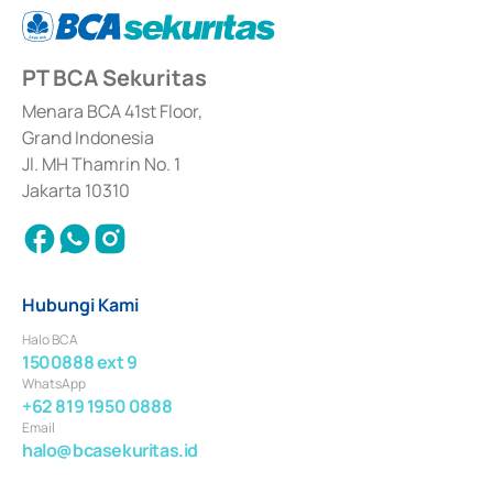
(
Advisory
) atas kegiatan merger, akuisisi, divestasi, dan 
join venture
berdasarkan surat keputusan Otoritas Jasa Keuangan Nomor S-
67/PM.21/2017 tanggal 3 Februari 2017, dan beberapa izin usaha lainnya 
dari Bank Indonesia antara lain sebagai Perantara Pelaksanaan Transaksi 
PT BCA Sekuritas
Sertifikat Deposito di Pasar Uang yang izinnya diterbitkan pada tahun 2017 
dan izin usaha lainnya dari Bank Indonesia sebagai Lembaga Pendukung 
Penerbitan, Transaksi, serta Penatausahaan dan Penyelesaian Transaksi 
Menara BCA 41st Floor,
Surat Berharga Komersial yang izinnya diterbitkan pada tahun 2018.
Grand Indonesia
Jl. MH Thamrin No. 1
Jakarta 10310
Hubungi Kami
Halo BCA
1500888 ext 9
WhatsApp
+62 819 1950 0888
Email
halo@bcasekuritas.id