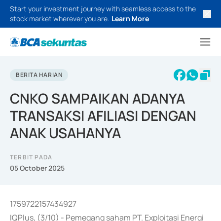
Start your investment journey with seamless access to the
stock market wherever you are.
Learn More
BERITA HARIAN
CNKO SAMPAIKAN ADANYA
TRANSAKSI AFILIASI DENGAN
ANAK USAHANYA
TERBIT PADA
05 October 2025
1759722157434927
IQPlus, (3/10) - Pemegang saham PT. Exploitasi Energi