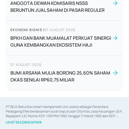
ANGGOTA DEWAN KOMISARIS NSSS
BERUNTUN JUAL SAHAM DI PASAR REGULER
EKONOMI BISNIS
|
07 AUGUST 2026
BPKH DAN BANK MUAMALAT PERKUAT SINERGI
GUNA KEMBANGKAN EKOSISTEM HAJI
07 AUGUST 2026
BUMI ARSANA MULIA BORONG 25,60% SAHAM
OKAS SENILAI RP60,75 MILIAR
PT BCA Sekuritas telah memperoleh izin usaha sebagai Perantara 
Pedagang Efek berdasarkan surat keputusan Otoritas Jasa Keuangan (d.h 
Bapepam-LK) Nomor KEP-138/PM/1992 tanggal 11 Maret 1992 dan KEP-
06/D.04/2014 tanggal 28 Februari 2014, izin usaha sebagai Penjamin Emisi 
LIHAT SELENGKAPNYA
Efek berdasarkan surat keputusan Otoritas Jasa Keuangan Nomor KEP-