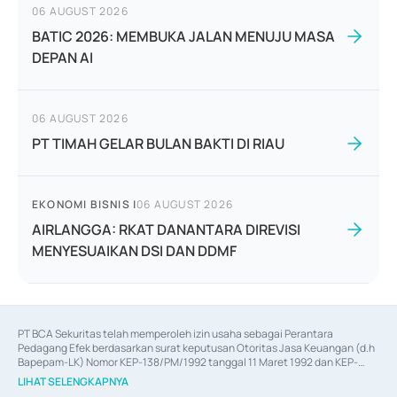
06 AUGUST 2026
BATIC 2026: MEMBUKA JALAN MENUJU MASA
DEPAN AI
06 AUGUST 2026
PT TIMAH GELAR BULAN BAKTI DI RIAU
EKONOMI BISNIS
|
06 AUGUST 2026
AIRLANGGA: RKAT DANANTARA DIREVISI
MENYESUAIKAN DSI DAN DDMF
PT BCA Sekuritas telah memperoleh izin usaha sebagai Perantara 
Pedagang Efek berdasarkan surat keputusan Otoritas Jasa Keuangan (d.h 
Bapepam-LK) Nomor KEP-138/PM/1992 tanggal 11 Maret 1992 dan KEP-
06/D.04/2014 tanggal 28 Februari 2014, izin usaha sebagai Penjamin Emisi 
LIHAT SELENGKAPNYA
Efek berdasarkan surat keputusan Otoritas Jasa Keuangan Nomor KEP-