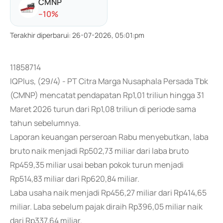
CMNP
-
-10
%
Terakhir diperbarui
:
26-07-2026, 05:01:pm
11858714
IQPlus, (29/4) - PT Citra Marga Nusaphala Persada Tbk
(CMNP) mencatat pendapatan Rp1,01 triliun hingga 31
Maret 2026 turun dari Rp1,08 triliun di periode sama
tahun sebelumnya.
Laporan keuangan perseroan Rabu menyebutkan, laba
bruto naik menjadi Rp502,73 miliar dari laba bruto
Rp459,35 miliar usai beban pokok turun menjadi
Rp514,83 miliar dari Rp620,84 miliar.
Laba usaha naik menjadi Rp456,27 miliar dari Rp414,65
miliar. Laba sebelum pajak diraih Rp396,05 miliar naik
dari Rp337,64 miliar.