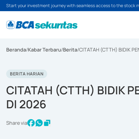
Start your investment journey with seamless access to the stock 
Beranda
/
Kabar Terbaru
/
Berita
/
CITATAH (CTTH) BIDIK PE
BERITA HARIAN
CITATAH (CTTH) BIDIK P
DI 2026
Share via