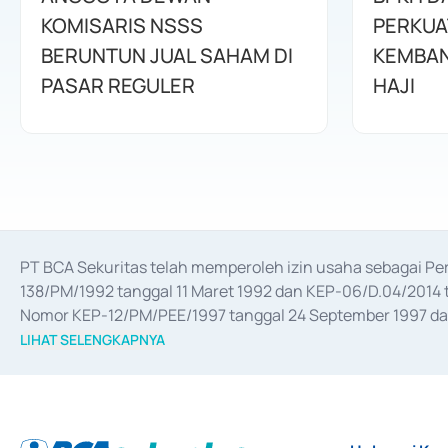
KOMISARIS NSSS
PERKUA
BERUNTUN JUAL SAHAM DI
KEMBAN
PASAR REGULER
HAJI
PT BCA Sekuritas telah memperoleh izin usaha sebagai P
138/PM/1992 tanggal 11 Maret 1992 dan KEP-06/D.04/2014 t
Nomor KEP-12/PM/PEE/1997 tanggal 24 September 1997 dan 
merger, akuisisi, divestasi, dan 
join venture
 berdasarkan su
LIHAT SELENGKAPNYA
dari Bank Indonesia antara lain sebagai Perantara Pelaksan
Bank Indonesia sebagai Lembaga Pendukung Penerbitan, Tr
tahun 2018.