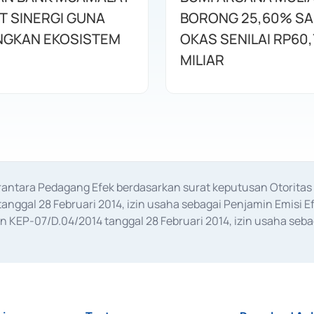
T SINERGI GUNA
BORONG 25,60% S
GKAN EKOSISTEM
OKAS SENILAI RP60,
MILIAR
erantara Pedagang Efek berdasarkan surat keputusan Otorit
anggal 28 Februari 2014, izin usaha sebagai Penjamin Emisi E
KEP-07/D.04/2014 tanggal 28 Februari 2014, izin usaha sebag
rat keputusan Otoritas Jasa Keuangan Nomor S-67/PM.21/2017 t
aan Transaksi Sertifikat Deposito di Pasar Uang yang izinnya d
ansaksi, serta Penatausahaan dan Penyelesaian Transaksi Sur