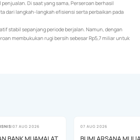
l penjualan. Di saat yang sama, Perseroan berhasil
a dari langkah-langkah efisiensi serta perbaikan pada
elatif stabil sepanjang periode berjalan. Namun, dengan
oan membukukan rugi bersih sebesar Rp5,7 miliar untuk
ISNIS
|
07 AUG 2026
07 AUG 2026
AN BANK MUAMALAT
BUMI ARSANA MULI