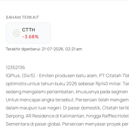
SAHAM TERKAIT
CTTH
-
-3.68
%
Terakhir diperbarui
:
21-07-2026, 02:21:am
12352136
IQPlus, (04/5) - Emiten produsen batu alam, PT Citatah T
optimistis untuk tahun buku 2026 sebesar Rp140 miliar. Tar
sedang mengalami perlambatan, khususnya pada segmen ko
Untuk mencapai angka tersebut, Perseroan telah mengamank
dalam maupun luar negeri. Di pasar domestik, Citatah te
Serpong, AR Residence di Kalimantan, hingga Raffles Hotel 
Sementara di pasar global, Perseroan menyasar proyek per