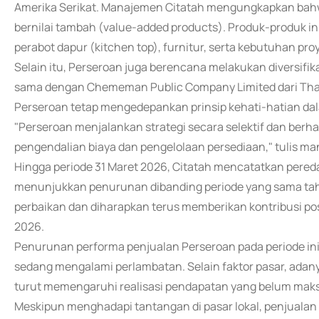
Amerika Serikat. Manajemen Citatah mengungkapkan bahwa
bernilai tambah (value-added products). Produk-produk in
perabot dapur (kitchen top), furnitur, serta kebutuhan proy
Selain itu, Perseroan juga berencana melakukan diversifikas
sama dengan Chememan Public Company Limited dari Thai
Perseroan tetap mengedepankan prinsip kehati-hatian da
"Perseroan menjalankan strategi secara selektif dan berha
pengendalian biaya dan pengelolaan persediaan," tulis m
Hingga periode 31 Maret 2026, Citatah mencatatkan pereda
menunjukkan penurunan dibanding periode yang sama tah
perbaikan dan diharapkan terus memberikan kontribusi pos
2026.
Penurunan performa penjualan Perseroan pada periode ini
sedang mengalami perlambatan. Selain faktor pasar, adany
turut memengaruhi realisasi pendapatan yang belum maks
Meskipun menghadapi tantangan di pasar lokal, penjuala