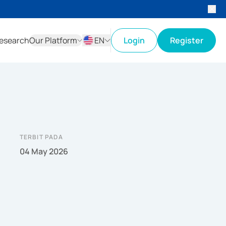
esearch
Our Platform
EN
Login
Register
ID
EN
TERBIT PADA
04 May 2026