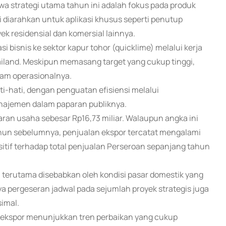
 strategi utama tahun ini adalah fokus pada produk
i diarahkan untuk aplikasi khusus seperti penutup
ek residensial dan komersial lainnya.
i bisnis ke sektor kapur tohor (quicklime) melalui kerja
land. Meskipun memasang target yang cukup tinggi,
lam operasionalnya.
ti-hati, dengan penguatan efisiensi melalui
anajemen dalam paparan publiknya.
ran usaha sebesar Rp16,73 miliar. Walaupun angka ini
un sebelumnya, penjualan ekspor tercatat mengalami
itif terhadap total penjualan Perseroan sepanjang tahun
 terutama disebabkan oleh kondisi pasar domestik yang
a pergeseran jadwal pada sejumlah proyek strategis juga
imal.
n ekspor menunjukkan tren perbaikan yang cukup