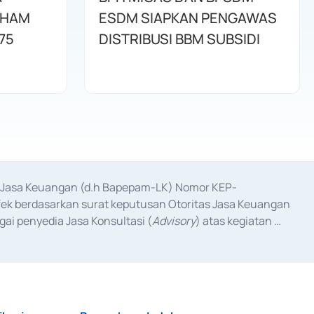
AHAM
ESDM SIAPKAN PENGAWAS
75
DISTRIBUSI BBM SUBSIDI
as Jasa Keuangan (d.h Bapepam-LK) Nomor KEP-
fek berdasarkan surat keputusan Otoritas Jasa Keuangan 
ai penyedia Jasa Konsultasi (
Advisory
) atas kegiatan 
anggal 3 Februari 2017, dan beberapa izin usaha lainnya 
iterbitkan pada tahun 2017 dan izin usaha lainnya dari 
at Berharga Komersial yang izinnya diterbitkan pada 