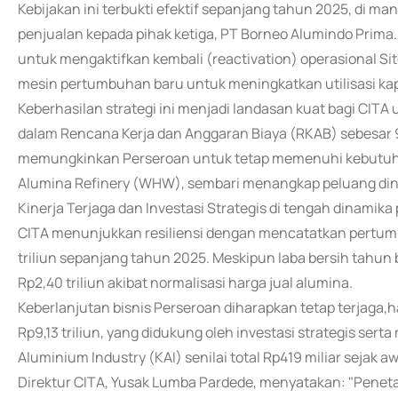
Kebijakan ini terbukti efektif sepanjang tahun 2025, di m
penjualan kepada pihak ketiga, PT Borneo Alumindo Prima
untuk mengaktifkan kembali (reactivation) operasional Site
mesin pertumbuhan baru untuk meningkatkan utilisasi kap
Keberhasilan strategi ini menjadi landasan kuat bagi CIT
dalam Rencana Kerja dan Anggaran Biaya (RKAB) sebesar 9,
memungkinkan Perseroan untuk tetap memenuhi kebutuhan 
Alumina Refinery (WHW), sembari menangkap peluang dina
Kinerja Terjaga dan Investasi Strategis di tengah dinamika 
CITA menunjukkan resiliensi dengan mencatatkan pertum
triliun sepanjang tahun 2025. Meskipun laba bersih tahun 
Rp2,40 triliun akibat normalisasi harga jual alumina.
Keberlanjutan bisnis Perseroan diharapkan tetap terjaga,ha
Rp9,13 triliun, yang didukung oleh investasi strategis ser
Aluminium Industry (KAI) senilai total Rp419 miliar seja
Direktur CITA, Yusak Lumba Pardede, menyatakan: "Penet