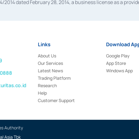
014 dated February 28, 2014, a business license as a provider
 Financial Services Authority Number S-67/PM.21/2014 dated Fe
and joint ventures based on the decision letter of the Financ
 Bank Indonesia, among others as an Intermediary for the Impl
usiness licenses from Bank Indonesia as a Supporting Institut
e was issued in 2018.
Links
Download App
About Us
Google Play
9
Our Services
App Store
Latest News
Windows App
 0888
Trading Platform
ritas.co.id
Research
Help
Customer Support
es Authority
al Asia Tbk