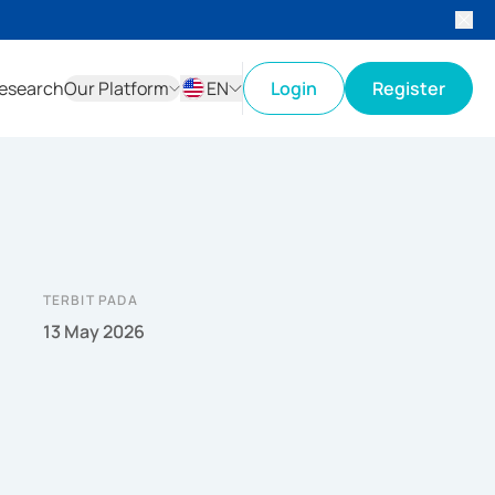
esearch
Our Platform
EN
Login
Register
ID
EN
TERBIT PADA
13 May 2026