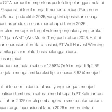
ana CITA berhasil memperluas portofolio pelanggan melalui
. Ekspansi ini turut menjadi momentum bagi Perseroan
 Sandai pada akhir 2025, yang kini diposisikan sebagai
asitas produksi secara bertahap di tahun 2026.
A untuk menetapkan target volume penjualan yang terukur
10 juta WMT (Wet Metric Ton) pada tahun 2026. Hal ini
operasional entitas asosiasi, PT Well Harvest Winning
mika pasar melalui basis pelanggan baru.
pasar global
buhan penjualan sebesar 12,58% (YoY) menjadi Rp2,69
berjalan mengalami koreksi tipis sebesar 3,63% menjadi
l ini tercermin dari total aset yang menguat menjadi
ta realisasi tambahan setoran modal kepada PT Kalimantan
k awal tahun 2025 untuk pembangunan smelter alumunium.
apan target operasional tahun 2026 mencerminkan