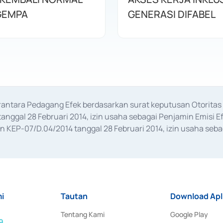
GEMPA
GENERASI DIFABEL
erantara Pedagang Efek berdasarkan surat keputusan Otorit
anggal 28 Februari 2014, izin usaha sebagai Penjamin Emisi E
KEP-07/D.04/2014 tanggal 28 Februari 2014, izin usaha sebag
rat keputusan Otoritas Jasa Keuangan Nomor S-67/PM.21/2017 t
aan Transaksi Sertifikat Deposito di Pasar Uang yang izinnya d
ansaksi, serta Penatausahaan dan Penyelesaian Transaksi Sur
i
Tautan
Download Apl
Tentang Kami
Google Play
9