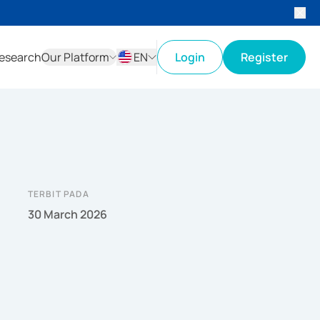
esearch
Our Platform
EN
Login
Register
ID
EN
TERBIT PADA
30 March 2026