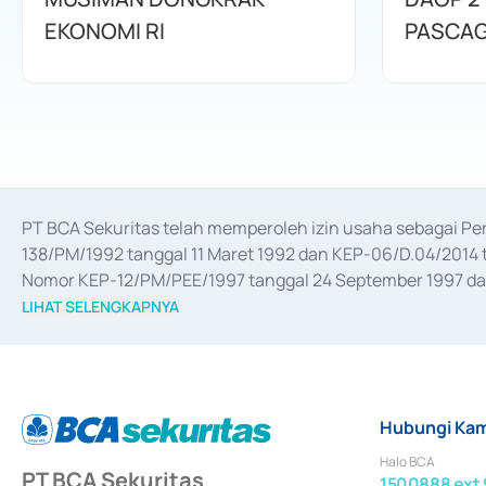
EKONOMI RI
PASCA
PT BCA Sekuritas telah memperoleh izin usaha sebagai P
138/PM/1992 tanggal 11 Maret 1992 dan KEP-06/D.04/2014 t
Nomor KEP-12/PM/PEE/1997 tanggal 24 September 1997 dan 
merger, akuisisi, divestasi, dan 
join venture
 berdasarkan su
LIHAT SELENGKAPNYA
dari Bank Indonesia antara lain sebagai Perantara Pelaksan
Bank Indonesia sebagai Lembaga Pendukung Penerbitan, Tr
tahun 2018.
Hubungi Kam
Halo BCA
PT BCA Sekuritas
1500888 ext 