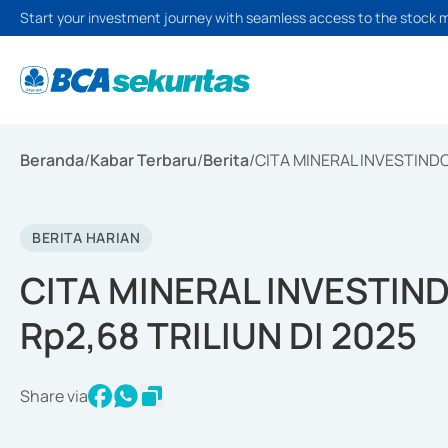
Start your investment journey with seamless access to the stock 
Beranda
/
Kabar Terbaru
/
Berita
/
CITA MINERAL INVESTINDO
BERITA HARIAN
CITA MINERAL INVESTIN
Rp2,68 TRILIUN DI 2025
Share via