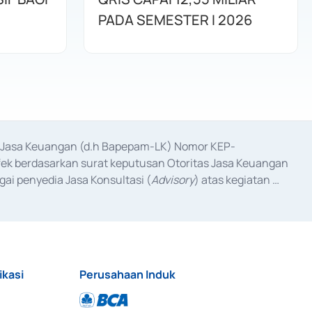
PADA SEMESTER I 2026
as Jasa Keuangan (d.h Bapepam-LK) Nomor KEP-
fek berdasarkan surat keputusan Otoritas Jasa Keuangan 
ai penyedia Jasa Konsultasi (
Advisory
) atas kegiatan 
anggal 3 Februari 2017, dan beberapa izin usaha lainnya 
iterbitkan pada tahun 2017 dan izin usaha lainnya dari 
at Berharga Komersial yang izinnya diterbitkan pada 
ikasi
Perusahaan Induk