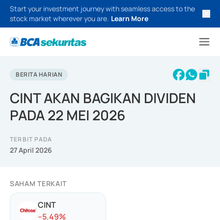
Start your investment journey with seamless access to the
stock market wherever you are.
Learn More
BERITA HARIAN
CINT AKAN BAGIKAN DIVIDEN
PADA 22 MEI 2026
TERBIT PADA
27 April 2026
SAHAM TERKAIT
CINT
-
-5.49
%