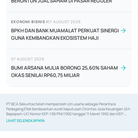
BERUNTUN JUAL SAHAM DI PASAR REGULER
EKONOMI BISNIS
|
07 AUGUST 2026
BPKH DAN BANK MUAMALAT PERKUAT SINERGI
GUNA KEMBANGKAN EKOSISTEM HAJI
07 AUGUST 2026
BUMI ARSANA MULIA BORONG 25,60% SAHAM
OKAS SENILAI RP60,75 MILIAR
PT BCA Sekuritas telah memperoleh izin usaha sebagai Perantara 
Pedagang Efek berdasarkan surat keputusan Otoritas Jasa Keuangan (d.h 
Bapepam-LK) Nomor KEP-138/PM/1992 tanggal 11 Maret 1992 dan KEP-
06/D.04/2014 tanggal 28 Februari 2014, izin usaha sebagai Penjamin Emisi 
LIHAT SELENGKAPNYA
Efek berdasarkan surat keputusan Otoritas Jasa Keuangan Nomor KEP-
12/PM/PEE/1997 tanggal 24 September 1997 dan KEP-07/D.04/2014 
tanggal 28 Februari 2014, izin usaha sebagai penyedia Jasa Konsultasi 