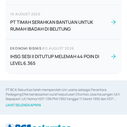
10 AUGUST 2026
PT TIMAH SERAHKAN BANTUAN UNTUK
RUMAH IBADAH DI BELITUNG
EKONOMI BISNIS
|
10 AUGUST 2026
IHSG SESI II DITUTUP MELEMAH 44 POIN DI
LEVEL 6.365
PT BCA Sekuritas telah memperoleh izin usaha sebagai Perantara 
Pedagang Efek berdasarkan surat keputusan Otoritas Jasa Keuangan (d.h 
Bapepam-LK) Nomor KEP-138/PM/1992 tanggal 11 Maret 1992 dan KEP-
06/D.04/2014 tanggal 28 Februari 2014, izin usaha sebagai Penjamin Emisi 
LIHAT SELENGKAPNYA
Efek berdasarkan surat keputusan Otoritas Jasa Keuangan Nomor KEP-
12/PM/PEE/1997 tanggal 24 September 1997 dan KEP-07/D.04/2014 
tanggal 28 Februari 2014, izin usaha sebagai penyedia Jasa Konsultasi 
(
Advisory
) atas kegiatan merger, akuisisi, divestasi, dan 
join venture
berdasarkan surat keputusan Otoritas Jasa Keuangan Nomor S-