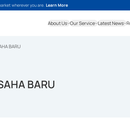
market wherever you are.
Learn More
About Us
Our Service
Latest News
R
SAHA BARU
USAHA BARU