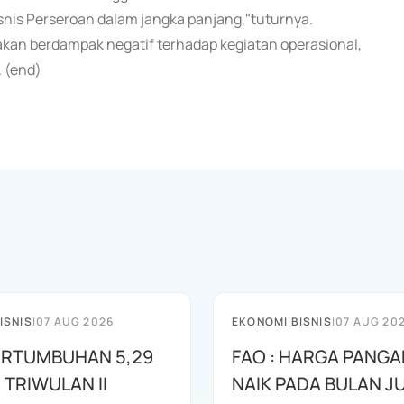
snis Perseroan dalam jangka panjang,"tuturnya.
kan berdampak negatif terhadap kegiatan operasional,
 (end)
ISNIS
|
07 AUG 2026
EKONOMI BISNIS
|
07 AUG 20
PERTUMBUHAN 5,29
FAO : HARGA PANGA
 TRIWULAN II
NAIK PADA BULAN JU