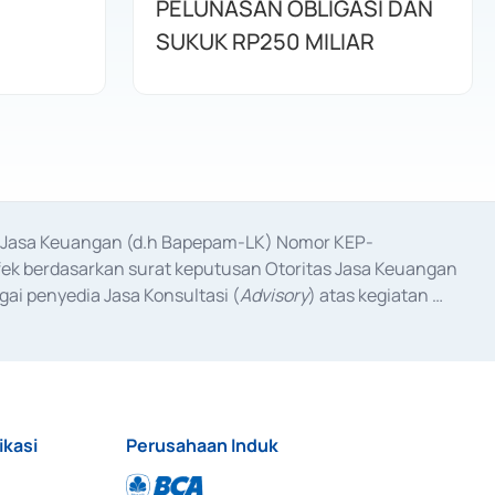
PELUNASAN OBLIGASI DAN
SUKUK RP250 MILIAR
as Jasa Keuangan (d.h Bapepam-LK) Nomor KEP-
fek berdasarkan surat keputusan Otoritas Jasa Keuangan 
ai penyedia Jasa Konsultasi (
Advisory
) atas kegiatan 
anggal 3 Februari 2017, dan beberapa izin usaha lainnya 
iterbitkan pada tahun 2017 dan izin usaha lainnya dari 
at Berharga Komersial yang izinnya diterbitkan pada 
ikasi
Perusahaan Induk