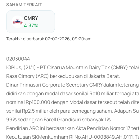
SAHAM TERKAIT
CMRY
4.37
%
Terakhir diperbarui
:
02-02-2026, 09:20:am
02030044
IQPlus, (21/1) - PT Cisarua Mountain Dairy Tbk (CMRY) te
Rasa Cimory (ARC) berkedudukan di Jakarta Barat.
Dinar Primasari Corporate Secretary CMRY dalam keteran
didirikan dengan modal dasar senilai Rp10 miliar terbagi 
nominal Rp100.000 dengan Modal dasar tersebut telah di
senilai Rp2,5 miliar oleh para pemegang saham. Adapu
99% sedangkan Farell Grandisuri sebanyak 1%
Pendirian ARC ini berdasarkan Akta Pendirian Nomor 17 te
Keputusan SKMenkumham RI No.AHU-0008849.AH.01.11. Tah