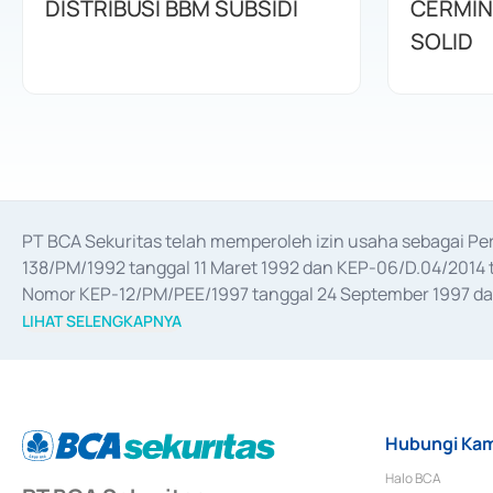
DISTRIBUSI BBM SUBSIDI
CERMIN
SOLID
PT BCA Sekuritas telah memperoleh izin usaha sebagai P
138/PM/1992 tanggal 11 Maret 1992 dan KEP-06/D.04/2014 t
Nomor KEP-12/PM/PEE/1997 tanggal 24 September 1997 dan 
merger, akuisisi, divestasi, dan 
join venture
 berdasarkan su
LIHAT SELENGKAPNYA
dari Bank Indonesia antara lain sebagai Perantara Pelaksan
Bank Indonesia sebagai Lembaga Pendukung Penerbitan, Tr
tahun 2018.
Hubungi Kam
Halo BCA