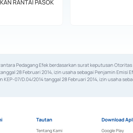
KAN RANTAI PASOK
erantara Pedagang Efek berdasarkan surat keputusan Otorit
anggal 28 Februari 2014, izin usaha sebagai Penjamin Emisi E
KEP-07/D.04/2014 tanggal 28 Februari 2014, izin usaha sebag
rat keputusan Otoritas Jasa Keuangan Nomor S-67/PM.21/2017 t
aan Transaksi Sertifikat Deposito di Pasar Uang yang izinnya d
ansaksi, serta Penatausahaan dan Penyelesaian Transaksi Sur
i
Tautan
Download Apl
Tentang Kami
Google Play