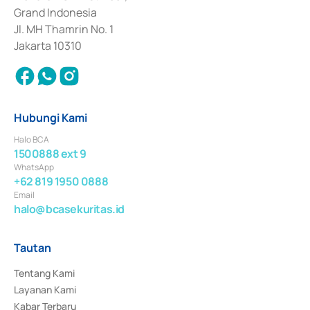
Surat Berharga Komersial yang izinnya diterbitkan pada tahun 2018.
Grand Indonesia
Jl. MH Thamrin No. 1
Jakarta 10310
Hubungi Kami
Halo BCA
1500888 ext 9
WhatsApp
+62 819 1950 0888
Email
halo@bcasekuritas.id
Tautan
Tentang Kami
Layanan Kami
Kabar Terbaru