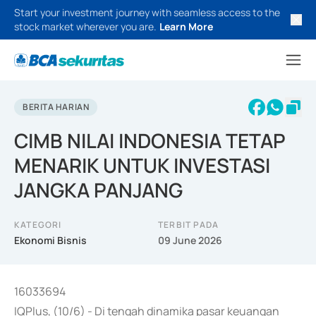
Start your investment journey with seamless access to the
stock market wherever you are.
Learn More
BERITA HARIAN
CIMB NILAI INDONESIA TETAP
MENARIK UNTUK INVESTASI
JANGKA PANJANG
KATEGORI
TERBIT PADA
Ekonomi Bisnis
09 June 2026
16033694
IQPlus, (10/6) - Di tengah dinamika pasar keuangan