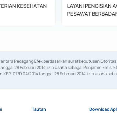
ERIAN KESEHATAN
LAYANI PENGISIAN 
PESAWAT BERBADAN
erantara Pedagang Efek berdasarkan surat keputusan Otorit
anggal 28 Februari 2014, izin usaha sebagai Penjamin Emisi E
KEP-07/D.04/2014 tanggal 28 Februari 2014, izin usaha sebag
rat keputusan Otoritas Jasa Keuangan Nomor S-67/PM.21/2017 t
aan Transaksi Sertifikat Deposito di Pasar Uang yang izinnya d
ansaksi, serta Penatausahaan dan Penyelesaian Transaksi Sur
i
Tautan
Download Apl