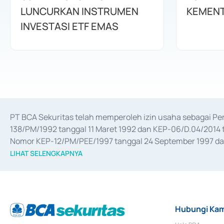
LUNCURKAN INSTRUMEN
KEMENT
INVESTASI ETF EMAS
PT BCA Sekuritas telah memperoleh izin usaha sebagai P
138/PM/1992 tanggal 11 Maret 1992 dan KEP-06/D.04/2014 t
Nomor KEP-12/PM/PEE/1997 tanggal 24 September 1997 dan 
merger, akuisisi, divestasi, dan 
join venture
 berdasarkan su
LIHAT SELENGKAPNYA
dari Bank Indonesia antara lain sebagai Perantara Pelaksan
Bank Indonesia sebagai Lembaga Pendukung Penerbitan, Tr
tahun 2018.
Hubungi Kam