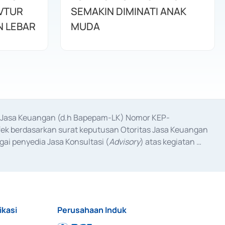
AVTUR
SEMAKIN DIMINATI ANAK
 LEBAR
MUDA
as Jasa Keuangan (d.h Bapepam-LK) Nomor KEP-
fek berdasarkan surat keputusan Otoritas Jasa Keuangan 
ai penyedia Jasa Konsultasi (
Advisory
) atas kegiatan 
anggal 3 Februari 2017, dan beberapa izin usaha lainnya 
iterbitkan pada tahun 2017 dan izin usaha lainnya dari 
at Berharga Komersial yang izinnya diterbitkan pada 
ikasi
Perusahaan Induk