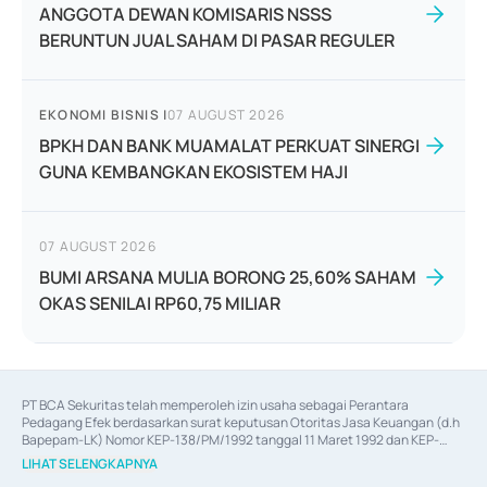
ANGGOTA DEWAN KOMISARIS NSSS
BERUNTUN JUAL SAHAM DI PASAR REGULER
EKONOMI BISNIS
|
07 AUGUST 2026
BPKH DAN BANK MUAMALAT PERKUAT SINERGI
GUNA KEMBANGKAN EKOSISTEM HAJI
07 AUGUST 2026
BUMI ARSANA MULIA BORONG 25,60% SAHAM
OKAS SENILAI RP60,75 MILIAR
PT BCA Sekuritas telah memperoleh izin usaha sebagai Perantara 
Pedagang Efek berdasarkan surat keputusan Otoritas Jasa Keuangan (d.h 
Bapepam-LK) Nomor KEP-138/PM/1992 tanggal 11 Maret 1992 dan KEP-
06/D.04/2014 tanggal 28 Februari 2014, izin usaha sebagai Penjamin Emisi 
LIHAT SELENGKAPNYA
Efek berdasarkan surat keputusan Otoritas Jasa Keuangan Nomor KEP-