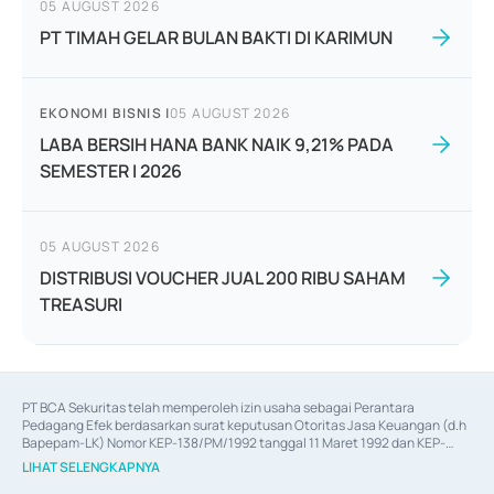
05 AUGUST 2026
PT TIMAH GELAR BULAN BAKTI DI KARIMUN
EKONOMI BISNIS
|
05 AUGUST 2026
LABA BERSIH HANA BANK NAIK 9,21% PADA
SEMESTER I 2026
05 AUGUST 2026
DISTRIBUSI VOUCHER JUAL 200 RIBU SAHAM
TREASURI
PT BCA Sekuritas telah memperoleh izin usaha sebagai Perantara 
Pedagang Efek berdasarkan surat keputusan Otoritas Jasa Keuangan (d.h 
Bapepam-LK) Nomor KEP-138/PM/1992 tanggal 11 Maret 1992 dan KEP-
06/D.04/2014 tanggal 28 Februari 2014, izin usaha sebagai Penjamin Emisi 
LIHAT SELENGKAPNYA
Efek berdasarkan surat keputusan Otoritas Jasa Keuangan Nomor KEP-