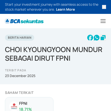
Start your investment journey with seamless access to the
stock market wherever you are.
Learn More
BERITA HARIAN
CHOI KYOUNGYOON MUNDUR
SEBAGAI DIRUT FPNI
TERBIT PADA
23 December 2025
SAHAM TERKAIT
FPNI
18.71
%