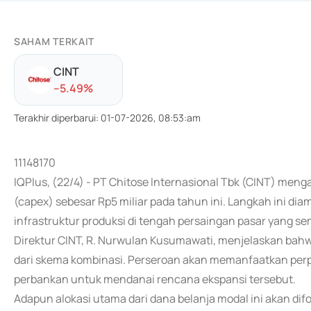
SAHAM TERKAIT
CINT
-
-5.49
%
Terakhir diperbarui
:
01-07-2026, 08:53:am
11148170
IQPlus, (22/4) - PT Chitose Internasional Tbk (CINT) meng
(capex) sebesar Rp5 miliar pada tahun ini. Langkah ini di
infrastruktur produksi di tengah persaingan pasar yang se
Direktur CINT, R. Nurwulan Kusumawati, menjelaskan bah
dari skema kombinasi. Perseroan akan memanfaatkan perp
perbankan untuk mendanai rencana ekspansi tersebut.
Adapun alokasi utama dari dana belanja modal ini akan di