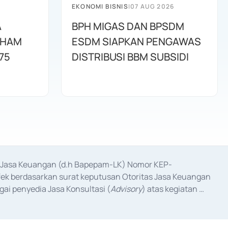
EKONOMI BISNIS
|
07 AUG 2026
A
BPH MIGAS DAN BPSDM
AHAM
ESDM SIAPKAN PENGAWAS
75
DISTRIBUSI BBM SUBSIDI
as Jasa Keuangan (d.h Bapepam-LK) Nomor KEP-
fek berdasarkan surat keputusan Otoritas Jasa Keuangan 
ai penyedia Jasa Konsultasi (
Advisory
) atas kegiatan 
anggal 3 Februari 2017, dan beberapa izin usaha lainnya 
iterbitkan pada tahun 2017 dan izin usaha lainnya dari 
at Berharga Komersial yang izinnya diterbitkan pada 