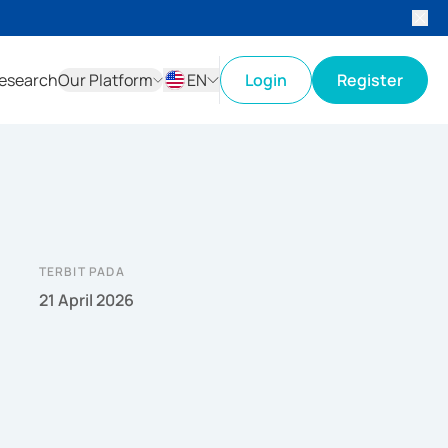
esearch
Our Platform
EN
Login
Register
ID
EN
TERBIT PADA
21 April 2026