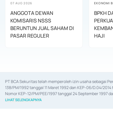
07 AUG 2026
EKONOMI B
ANGGOTA DEWAN
BPKH D
KOMISARIS NSSS
PERKUA
BERUNTUN JUAL SAHAM DI
KEMBAN
PASAR REGULER
HAJI
PT BCA Sekuritas telah memperoleh izin usaha sebagai P
138/PM/1992 tanggal 11 Maret 1992 dan KEP-06/D.04/2014 t
Nomor KEP-12/PM/PEE/1997 tanggal 24 September 1997 dan 
merger, akuisisi, divestasi, dan 
join venture
 berdasarkan su
LIHAT SELENGKAPNYA
dari Bank Indonesia antara lain sebagai Perantara Pelaksan
Bank Indonesia sebagai Lembaga Pendukung Penerbitan, Tr