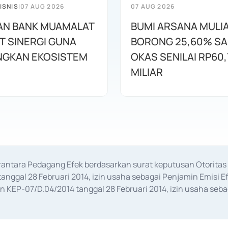
ISNIS
|
07 AUG 2026
07 AUG 2026
AN BANK MUAMALAT
BUMI ARSANA MULI
T SINERGI GUNA
BORONG 25,60% S
GKAN EKOSISTEM
OKAS SENILAI RP60,
MILIAR
erantara Pedagang Efek berdasarkan surat keputusan Otorit
anggal 28 Februari 2014, izin usaha sebagai Penjamin Emisi E
KEP-07/D.04/2014 tanggal 28 Februari 2014, izin usaha sebag
rat keputusan Otoritas Jasa Keuangan Nomor S-67/PM.21/2017 t
aan Transaksi Sertifikat Deposito di Pasar Uang yang izinnya d
ansaksi, serta Penatausahaan dan Penyelesaian Transaksi Sur