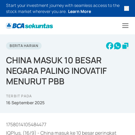
Start your investment journey with seamless access to the
stock market wherever you are.
Learn More
BERITA HARIAN
CHINA MASUK 10 BESAR
NEGARA PALING INOVATIF
MENURUT PBB
TERBIT PADA
16 September 2025
1758014105484477
IQPlus, (16/9) - China masuk ke 10 besar peringkat