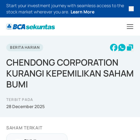
Start your investment journey with seamless access to the
stock market wherever you are.
Learn More
BERITA HARIAN
CHENDONG CORPORATION
KURANGI KEPEMILIKAN SAHAM
BUMI
TERBIT PADA
28 December 2025
SAHAM TERKAIT