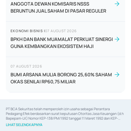
ANGGOTA DEWAN KOMISARIS NSSS
BERUNTUN JUAL SAHAM DI PASAR REGULER
EKONOMI BISNIS
|
07 AUGUST 2026
BPKH DAN BANK MUAMALAT PERKUAT SINERGI
GUNA KEMBANGKAN EKOSISTEM HAJI
07 AUGUST 2026
BUMI ARSANA MULIA BORONG 25,60% SAHAM
OKAS SENILAI RP60,75 MILIAR
PT BCA Sekuritas telah memperoleh izin usaha sebagai Perantara 
Pedagang Efek berdasarkan surat keputusan Otoritas Jasa Keuangan (d.h 
Bapepam-LK) Nomor KEP-138/PM/1992 tanggal 11 Maret 1992 dan KEP-
06/D.04/2014 tanggal 28 Februari 2014, izin usaha sebagai Penjamin Emisi 
LIHAT SELENGKAPNYA
Efek berdasarkan surat keputusan Otoritas Jasa Keuangan Nomor KEP-