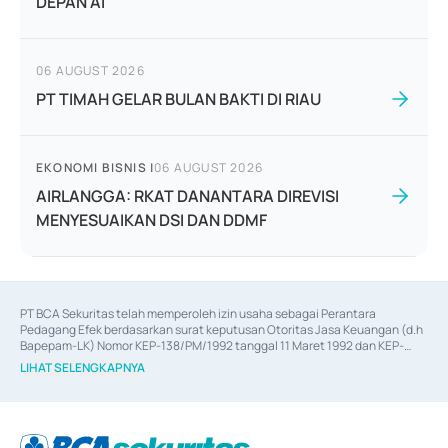
DEPAN AI
06 AUGUST 2026
PT TIMAH GELAR BULAN BAKTI DI RIAU
EKONOMI BISNIS
|
06 AUGUST 2026
AIRLANGGA: RKAT DANANTARA DIREVISI
MENYESUAIKAN DSI DAN DDMF
PT BCA Sekuritas telah memperoleh izin usaha sebagai Perantara 
Pedagang Efek berdasarkan surat keputusan Otoritas Jasa Keuangan (d.h 
Bapepam-LK) Nomor KEP-138/PM/1992 tanggal 11 Maret 1992 dan KEP-
06/D.04/2014 tanggal 28 Februari 2014, izin usaha sebagai Penjamin Emisi 
LIHAT SELENGKAPNYA
Efek berdasarkan surat keputusan Otoritas Jasa Keuangan Nomor KEP-
12/PM/PEE/1997 tanggal 24 September 1997 dan KEP-07/D.04/2014 
tanggal 28 Februari 2014, izin usaha sebagai penyedia Jasa Konsultasi 
(
Advisory
) atas kegiatan merger, akuisisi, divestasi, dan 
join venture
berdasarkan surat keputusan Otoritas Jasa Keuangan Nomor S-