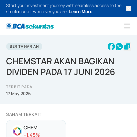
Start your investment journey with seamless access to the
stock market wherever you are.
Learn More
BERITA HARIAN
CHEMSTAR AKAN BAGIKAN
DIVIDEN PADA 17 JUNI 2026
TERBIT PADA
17 May 2026
SAHAM TERKAIT
CHEM
-
-1.45
%