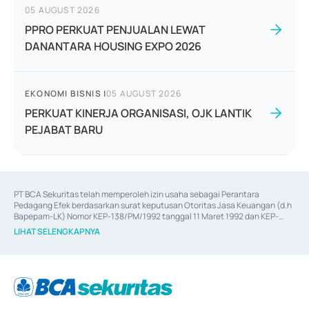
05 AUGUST 2026
PPRO PERKUAT PENJUALAN LEWAT
DANANTARA HOUSING EXPO 2026
EKONOMI BISNIS
|
05 AUGUST 2026
PERKUAT KINERJA ORGANISASI, OJK LANTIK
PEJABAT BARU
PT BCA Sekuritas telah memperoleh izin usaha sebagai Perantara 
Pedagang Efek berdasarkan surat keputusan Otoritas Jasa Keuangan (d.h 
Bapepam-LK) Nomor KEP-138/PM/1992 tanggal 11 Maret 1992 dan KEP-
06/D.04/2014 tanggal 28 Februari 2014, izin usaha sebagai Penjamin Emisi 
LIHAT SELENGKAPNYA
Efek berdasarkan surat keputusan Otoritas Jasa Keuangan Nomor KEP-
12/PM/PEE/1997 tanggal 24 September 1997 dan KEP-07/D.04/2014 
tanggal 28 Februari 2014, izin usaha sebagai penyedia Jasa Konsultasi 
(
Advisory
) atas kegiatan merger, akuisisi, divestasi, dan 
join venture
berdasarkan surat keputusan Otoritas Jasa Keuangan Nomor S-
67/PM.21/2017 tanggal 3 Februari 2017, dan beberapa izin usaha lainnya 
dari Bank Indonesia antara lain sebagai Perantara Pelaksanaan Transaksi 