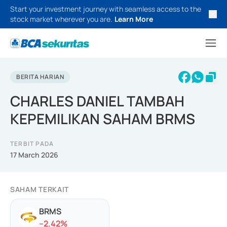
Start your investment journey with seamless access to the
stock market wherever you are.
Learn More
BERITA HARIAN
CHARLES DANIEL TAMBAH
KEPEMILIKAN SAHAM BRMS
TERBIT PADA
17 March 2026
SAHAM TERKAIT
BRMS
-
-2.42
%