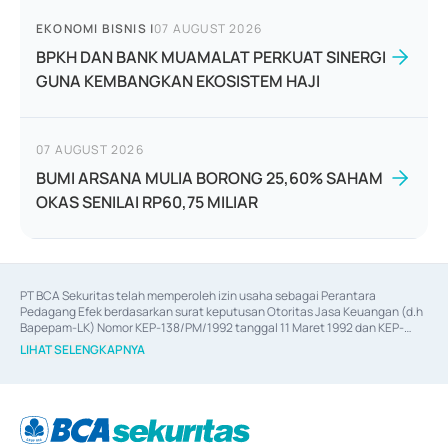
EKONOMI BISNIS
|
07 AUGUST 2026
BPKH DAN BANK MUAMALAT PERKUAT SINERGI
GUNA KEMBANGKAN EKOSISTEM HAJI
07 AUGUST 2026
BUMI ARSANA MULIA BORONG 25,60% SAHAM
OKAS SENILAI RP60,75 MILIAR
PT BCA Sekuritas telah memperoleh izin usaha sebagai Perantara 
Pedagang Efek berdasarkan surat keputusan Otoritas Jasa Keuangan (d.h 
Bapepam-LK) Nomor KEP-138/PM/1992 tanggal 11 Maret 1992 dan KEP-
06/D.04/2014 tanggal 28 Februari 2014, izin usaha sebagai Penjamin Emisi 
LIHAT SELENGKAPNYA
Efek berdasarkan surat keputusan Otoritas Jasa Keuangan Nomor KEP-
12/PM/PEE/1997 tanggal 24 September 1997 dan KEP-07/D.04/2014 
tanggal 28 Februari 2014, izin usaha sebagai penyedia Jasa Konsultasi 
(
Advisory
) atas kegiatan merger, akuisisi, divestasi, dan 
join venture
berdasarkan surat keputusan Otoritas Jasa Keuangan Nomor S-
67/PM.21/2017 tanggal 3 Februari 2017, dan beberapa izin usaha lainnya 