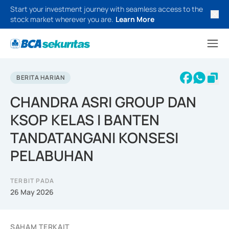
Start your investment journey with seamless access to the
stock market wherever you are.
Learn More
BERITA HARIAN
CHANDRA ASRI GROUP DAN
KSOP KELAS I BANTEN
TANDATANGANI KONSESI
PELABUHAN
TERBIT PADA
26 May 2026
SAHAM TERKAIT