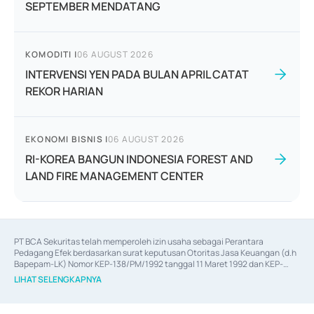
SEPTEMBER MENDATANG
KOMODITI
|
06 AUGUST 2026
INTERVENSI YEN PADA BULAN APRIL CATAT
REKOR HARIAN
EKONOMI BISNIS
|
06 AUGUST 2026
RI-KOREA BANGUN INDONESIA FOREST AND
LAND FIRE MANAGEMENT CENTER
PT BCA Sekuritas telah memperoleh izin usaha sebagai Perantara 
Pedagang Efek berdasarkan surat keputusan Otoritas Jasa Keuangan (d.h 
Bapepam-LK) Nomor KEP-138/PM/1992 tanggal 11 Maret 1992 dan KEP-
06/D.04/2014 tanggal 28 Februari 2014, izin usaha sebagai Penjamin Emisi 
LIHAT SELENGKAPNYA
Efek berdasarkan surat keputusan Otoritas Jasa Keuangan Nomor KEP-
12/PM/PEE/1997 tanggal 24 September 1997 dan KEP-07/D.04/2014 
tanggal 28 Februari 2014, izin usaha sebagai penyedia Jasa Konsultasi 