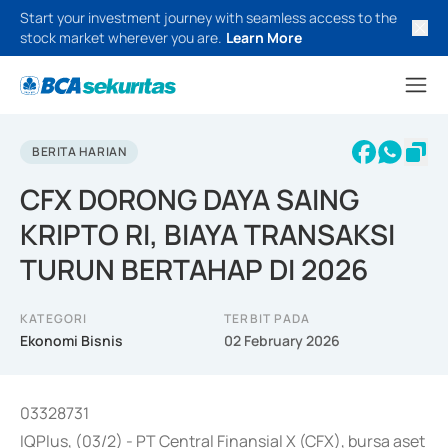
Start your investment journey with seamless access to the
stock market wherever you are.
Learn More
BERITA HARIAN
CFX DORONG DAYA SAING
KRIPTO RI, BIAYA TRANSAKSI
TURUN BERTAHAP DI 2026
KATEGORI
TERBIT PADA
Ekonomi Bisnis
02 February 2026
03328731
IQPlus, (03/2) - PT Central Finansial X (CFX), bursa aset