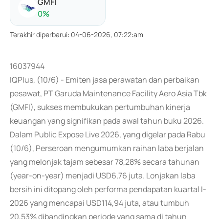
GMFI
0
%
Terakhir diperbarui
:
04-06-2026, 07:22:am
16037944
IQPlus, (10/6) - Emiten jasa perawatan dan perbaikan
pesawat, PT Garuda Maintenance Facility Aero Asia Tbk
(GMFI), sukses membukukan pertumbuhan kinerja
keuangan yang signifikan pada awal tahun buku 2026.
Dalam Public Expose Live 2026, yang digelar pada Rabu
(10/6), Perseroan mengumumkan raihan laba berjalan
yang melonjak tajam sebesar 78,28% secara tahunan
(year-on-year) menjadi USD6,76 juta. Lonjakan laba
bersih ini ditopang oleh performa pendapatan kuartal I-
2026 yang mencapai USD114,94 juta, atau tumbuh
20,53% dibandingkan periode yang sama di tahun